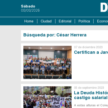
Sábado
08/08/2026
Home
Ciudad
Editorial
Política
Econo
Búsqueda por: César Herrera
07 de diciembre 2023
Certifican a Ja
05 de septiembre 2023
La Deuda Histór
castigo salarial
A estas alturas el Col