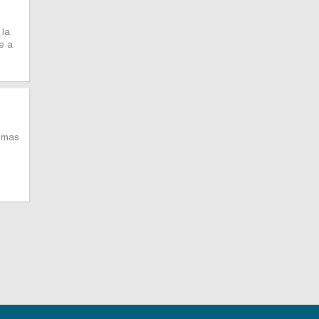
 la
e a
temas