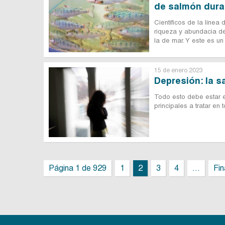
de salmón dura
Científicos de la líne
riqueza y abundacia de
la de mar. Y este es un
15 de enero 2023
Depresión: la s
Todo esto debe estar e
principales a tratar en
Página 1 de 929
1
2
3
4
...
Fin