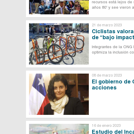
recursos está lejos de 
años 80’ y see vieron 
21 de marzo 2023
Ciclistas valora
de “bajo impac
Integrantes de la ONG
optimiza la inclusión c
08 de marzo 2023
El gobierno de 
acciones
16 de enero 2023
Estudio del Inc