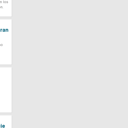
n los
n.
eran
no
ie