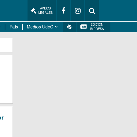
AVISOS
LEGALES
EDICIÓN
n
País
Medios UdeC
IMPRESA
or