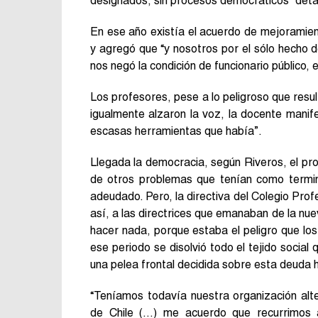
designados, sin procesos democráticos” detal
En ese año existía el acuerdo de mejoramiento
y agregó que “y nosotros por el sólo hecho d
nos negó la condición de funcionario público,
Los profesores, pese a lo peligroso que resu
igualmente alzaron la voz, la docente mani
escasas herramientas que había”.
Llegada la democracia, según Riveros, el pr
de otros problemas que tenían como termina
adeudado. Pero, la directiva del Colegio Prof
así, a las directrices que emanaban de la nue
hacer nada, porque estaba el peligro que los
ese periodo se disolvió todo el tejido social
una pelea frontal decidida sobre esta deuda h
“Teníamos todavía nuestra organización alt
de Chile (…) me acuerdo que recurrimos