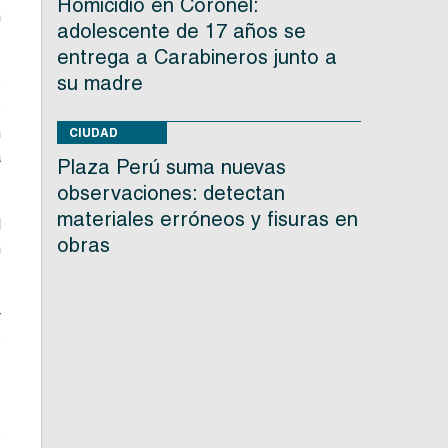
Homicidio en Coronel:
n
adolescente de 17 años se
entrega a Carabineros junto a
su madre
s
s
n
CIUDAD
a
Plaza Perú suma nuevas
observaciones: detectan
materiales erróneos y fisuras en
l
obras
n
r
s
,
s