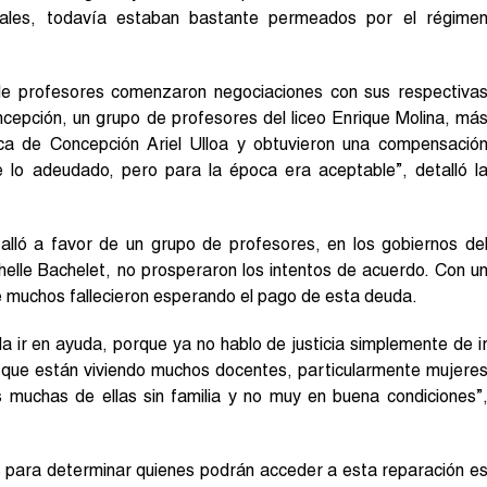
nales, todavía estaban bastante permeados por el régime
de profesores comenzaron negociaciones con sus respectiva
ncepción, un grupo de profesores del liceo Enrique Molina, má
oca de Concepción Ariel Ulloa y obtuvieron una compensació
lo adeudado, pero para la época era aceptable”, detalló l
lló a favor de un grupo de profesores, en los gobiernos de
helle Bachelet, no prosperaron los intentos de acuerdo. Con u
 muchos fallecieron esperando el pago de esta deuda.
a ir en ayuda, porque ya no hablo de justicia simplemente de i
 que están viviendo muchos docentes, particularmente mujere
muchas de ellas sin familia y no muy en buena condiciones”
s para determinar quienes podrán acceder a esta reparación e