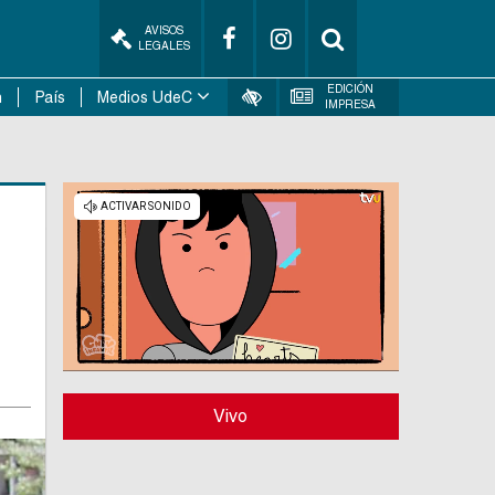
AVISOS
LEGALES
EDICIÓN
n
País
Medios UdeC
IMPRESA
Vivo