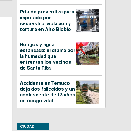
Prisión preventiva para
imputado por
n
secuestro, violación y
tortura en Alto Biobío
Hongos y agua
estancada: el drama por
e
la humedad que
enfrentan los vecinos
o
de Santa Rita
n
Accidente en Temuco
deja dos fallecidos y un
o
adolescente de 13 años
en riesgo vital
o
.
s
CIUDAD