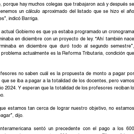
o, porque hay muchos colegas que trabajaron acá y después s
tenemos un cálculo aproximado del listado que se hizo el añ
s”, indicó Barriga.
el actual Gobierno es que ya estaba programado un cronogram
minaba en diciembre con un proyecto de ley. “Ahí también nac
terminaba en diciembre que duró todo al segundo semestre”
l problema actualmente es la Reforma Tributaria, condición qu
fesores no saben cuál es la propuesta de monto a pagar po
í que se iba a pagar a la totalidad de los docentes, pero vamo
o 2024. Y esperan que la totalidad de los profesores reciban l
no.
que estamos tan cerca de lograr nuestro objetivo, no estamo
gar”, dijo.
Interamericana sentó un precedente con el pago a los 60