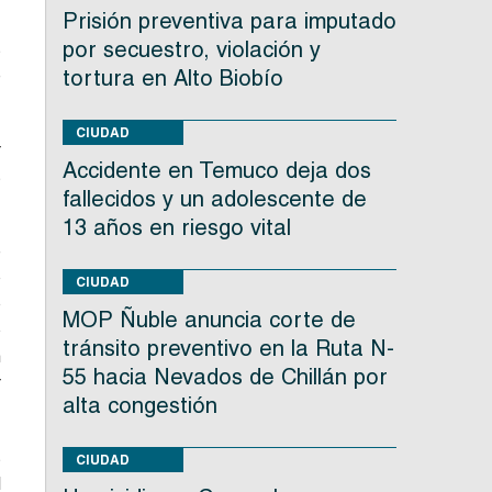
Prisión preventiva para imputado
por secuestro, violación y
s
e
tortura en Alto Biobío
CIUDAD
r
Accidente en Temuco deja dos
s
fallecidos y un adolescente de
13 años en riesgo vital
e
o
CIUDAD
o
MOP Ñuble anuncia corte de
o
tránsito preventivo en la Ruta N-
n
55 hacia Nevados de Chillán por
r
alta congestión
s
CIUDAD
l