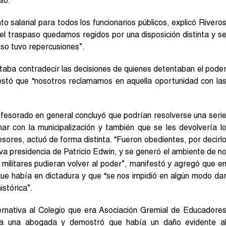
ló.
 salarial para todos los funcionarios públicos, explicó Rivero
el traspaso quedamos regidos por una disposición distinta y s
 eso tuvo repercusiones”.
ltaba contradecir las decisiones de quienes detentaban el pode
festó que “nosotros reclamamos en aquella oportunidad con la
ofesorado en general concluyó que podrían resolverse una seri
r con la municipalización y también que se les devolvería l
esores, actuó de forma distinta. “Fueron obedientes, por decirl
va presidencia de Patricio Edwin, y se generó el ambiente de n
 militares pudieran volver al poder”, manifestó y agregó que e
 que había en dictadura y que “se nos impidió en algún modo da
istórica”.
ernativa al Colegio que era Asociación Gremial de Educadore
 a una abogada y demostró que había un daño evidente a