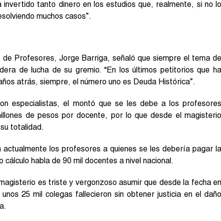
invertido tanto dinero en los estudios que, realmente, si no l
resolviendo muchos casos”.
io de Profesores, Jorge Barriga, señaló que siempre el tema d
ndera de lucha de su gremio. “En los últimos petitorios que h
años atrás, siempre, el número uno es Deuda Histórica”.
on especialistas, el montó que se les debe a los profesore
llones de pesos por docente, por lo que desde el magisteri
su totalidad.
 actualmente los profesores a quienes se les debería pagar l
 cálculo habla de 90 mil docentes a nivel nacional.
 magisterio es triste y vergonzoso asumir que desde la fecha e
unos 25 mil colegas fallecieron sin obtener justicia en el dañ
a.