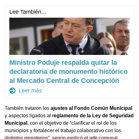
Lee También...
Ministro Poduje respalda quitar la
declaratoria de monumento histórico
al Mercado Central de Concepción
arrow_forward
Leer más
También trataron los
ajustes al Fondo Común Municipal
y aspectos ligados al r
eglamento de la Ley de Seguridad
Municipal
, con el objetivo de “clarificar el rol de los
municipios y fortalecer el trabajo colaborativo con los
distintos ministerios”, según explicó el jefe comunal.