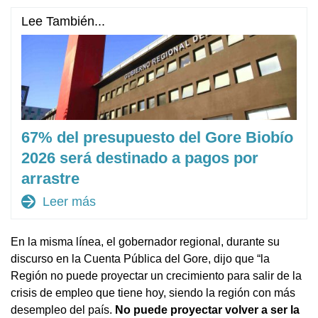
Lee También...
67% del presupuesto del Gore Biobío
2026 será destinado a pagos por
arrastre
arrow_forward
Leer más
En la misma línea, el gobernador regional, durante su
discurso en la Cuenta Pública del Gore, dijo que “la
Región no puede proyectar un crecimiento para salir de la
crisis de empleo que tiene hoy, siendo la región con más
desempleo del país.
No puede proyectar volver a ser la