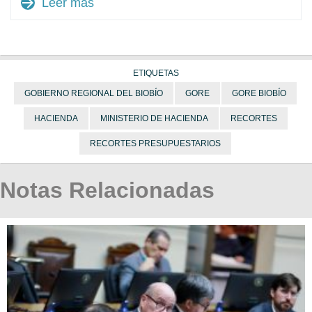
arrow_forward
Leer más
ETIQUETAS
GOBIERNO REGIONAL DEL BIOBÍO
GORE
GORE BIOBÍO
HACIENDA
MINISTERIO DE HACIENDA
RECORTES
RECORTES PRESUPUESTARIOS
Notas Relacionadas