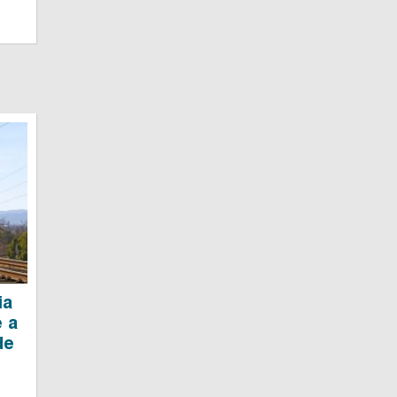
ia
e a
de