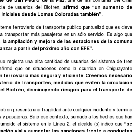
lde de San Pedro de la Paz,
una de las comunas del Gra
cia de usuarios del Biotren,
afirmó que “un aumento d
as iniciales desde Lomas Coloradas también”.
stema ferroviario de transporte público puntualizó que es clav
a transportar más pasajeros en un sólo servicio. Es algo qu
,
la ampliación y mejora de las estaciones de la comun
nzar a partir del próximo año con EFE”.
ue registra una alta cantidad de usuarios del sistema de tre
firmó que en situaciones como la ocurrida en Chiguayant
ón ferroviaria más segura y eficiente. Creemos necesari
sterio de Transportes, medidas que eviten la circulació
el Biotrén, disminuyendo riesgos para el transporte d
iotren presenta una fragilidad ante cualquier incidente y termin
s y pasajeras. Bajo ese contexto, sumado a los hechos que ha
rumpido el sistema en la Línea 2, el alcalde (s) indicó que
“s
cación vial y aumentar las sanciones frente a conducta