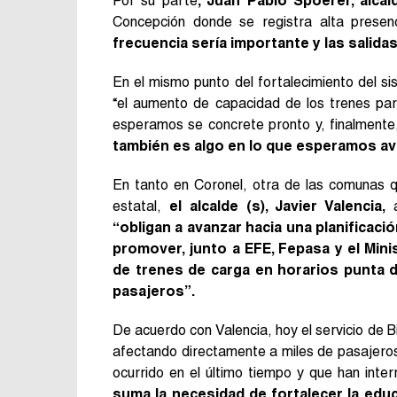
Por su parte
, Juan Pablo Spoerer, alca
Concepción donde se registra alta presen
frecuencia sería importante y las salid
En el mismo punto del fortalecimiento del si
“el aumento de capacidad de los trenes par
esperamos se concrete pronto y, finalmente
también es algo en lo que esperamos ava
En tanto en Coronel, otra de las comunas q
estatal,
el alcalde (s), Javier Valencia,
a
“obligan a avanzar hacia una planificaci
promover, junto a EFE, Fepasa y el Mini
de trenes de carga en horarios punta d
pasajeros”.
De acuerdo con Valencia, hoy el servicio de B
afectando directamente a miles de pasajero
ocurrido en el último tiempo y que han inter
suma la necesidad de fortalecer la edu