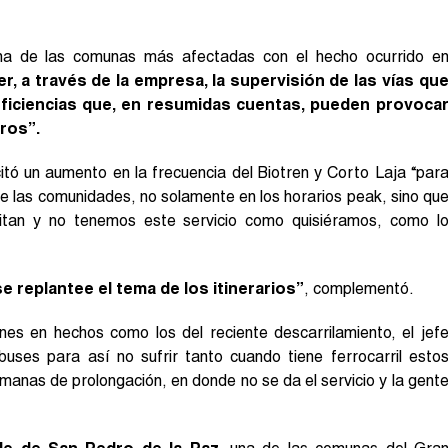
a de las comunas más afectadas con el hecho ocurrido e
r, a través de la empresa, la supervisión de las vías qu
eficiencias que, en resumidas cuentas, pueden provoca
eros”.
citó un aumento en la frecuencia del Biotren y Corto Laja “par
e las comunidades, no solamente en los horarios peak, sino qu
itan y no tenemos este servicio como quisiéramos, como l
 replantee el tema de los itinerarios”
, complementó.
nes en hechos como los del reciente descarrilamiento, el jef
ses para así no sufrir tanto cuando tiene ferrocarril esto
manas de prolongación, en donde no se da el servicio y la gent