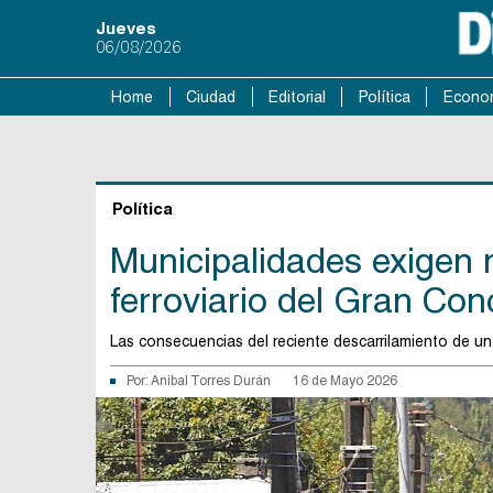
Jueves
06/08/2026
Home
Ciudad
Editorial
Política
Econo
Política
Municipalidades exigen 
ferroviario del Gran Co
Las consecuencias del reciente descarrilamiento de un 
Por:
Anibal Torres Durán
16 de Mayo 2026