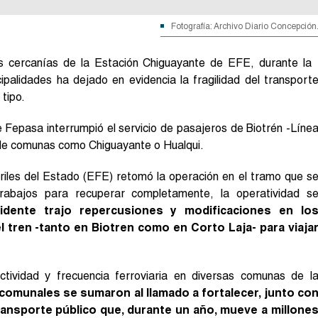
Fotografía: Archivo Diario Concepción
as cercanías de la Estación Chiguayante de EFE, durante la
palidades ha dejado en evidencia la fragilidad del transport
 tipo.
e Fepasa interrumpió el servicio de pasajeros de Biotrén -Líne
sde comunas como Chiguayante o Hualqui.
riles del Estado (EFE) retomó la operación en el tramo que s
trabajos para recuperar completamente, la operatividad s
cidente trajo repercusiones y modificaciones en lo
 tren -tanto en Biotren como en Corto Laja- para viaja
ctividad y frecuencia ferroviaria en diversas comunas de l
 comunales se sumaron al llamado a fortalecer, junto co
ransporte público que, durante un año, mueve a millone