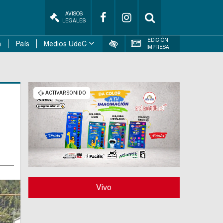
AVISOS
LEGALES
EDICIÓN
n
País
Medios UdeC
IMPRESA
Vivo