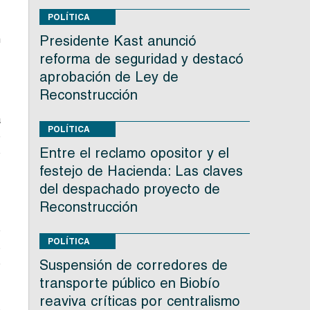
POLÍTICA
n
Presidente Kast anunció
e
reforma de seguridad y destacó
r
aprobación de Ley de
Reconstrucción
a
POLÍTICA
e
Entre el reclamo opositor y el
o
festejo de Hacienda: Las claves
del despachado proyecto de
Reconstrucción
e
POLÍTICA
s
e
Suspensión de corredores de
transporte público en Biobío
reaviva críticas por centralismo