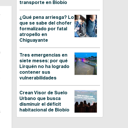
transporte en Biobío
.
¿Qué pena arriesga? Lo
que se sabe del chofer
formalizado por fatal
e
atropello en
Chiguayante
a
Tres emergencias en
siete meses: por qué
Lirquén no ha logrado
e
contener sus
e
vulnerabilidades
s
r
Crean Visor de Suelo
Urbano que busca
disminuir el déficit
habitacional de Biobío
a
n
s