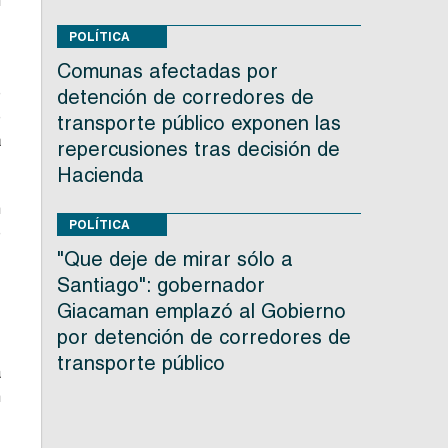
n
e
POLÍTICA
Comunas afectadas por
e
detención de corredores de
e
transporte público exponen las
a
repercusiones tras decisión de
Hacienda
n
POLÍTICA
e
o
"Que deje de mirar sólo a
n
Santiago": gobernador
e
Giacaman emplazó al Gobierno
por detención de corredores de
transporte público
a
n
e
s