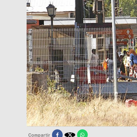

Compartir