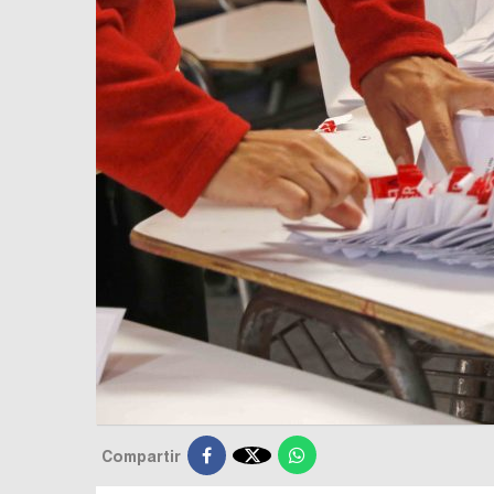

Compartir