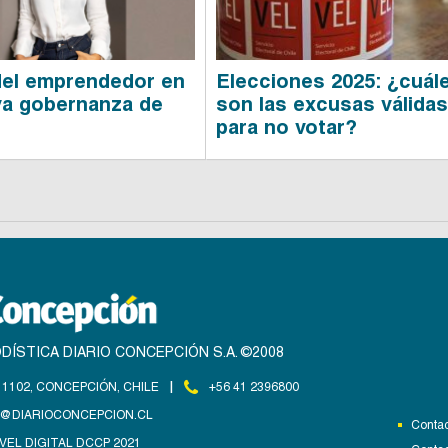
 del emprendedor en
Elecciones 2025: ¿cuál
va gobernanza de
son las excusas válida
para no votar?
DÍSTICA DIARIO CONCEPCIÓN S.A. ©2008
|
1102, CONCEPCIÓN, CHILE
+56 41 2396800
@DIARIOCONCEPCION.CL
Contac
VEL DIGITAL DCCP 2021