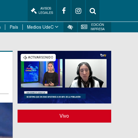
AVISOS
LEGALES
EDICIÓN
n
País
Medios UdeC
IMPRESA
Vivo