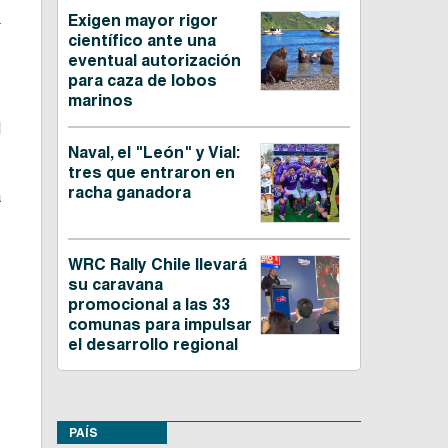
.
Exigen mayor rigor
científico ante una
eventual autorización
para caza de lobos
marinos
d
Naval, el "León" y Vial:
tres que entraron en
racha ganadora
a
WRC Rally Chile llevará
su caravana
promocional a las 33
s
comunas para impulsar
el desarrollo regional
PAÍS
,