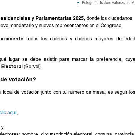
Fotografía: Isidoro Valenzuela M
esidenciales y Parlamentarias 2025,
donde los ciudadanos
 nuevo mandatario y nuevos representantes en el Congreso.
toriamente
todos los chilenos y chilenas mayores de eda
ué lugar se debe asistir para marcar la preferencia, cuy
 Electoral
(Servel).
 de votación?
 local de votación junto con tu número de mesa, es seguir lo
clic aquí
,
 y
lectores: nombre, circunscripción electoral, comuna, provincia