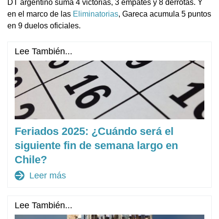
DT argentino suma 4 victorias, 3 empates y 8 derrotas. Y
en el marco de las
Eliminatorias
, Gareca acumula 5 puntos
en 9 duelos oficiales.
Lee También...
Feriados 2025: ¿Cuándo será el
siguiente fin de semana largo en
Chile?
arrow_forward
Leer más
Lee También...