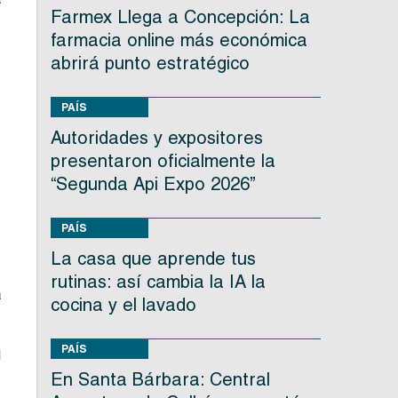
Farmex Llega a Concepción: La
farmacia online más económica
o
abrirá punto estratégico
PAÍS
Autoridades y expositores
presentaron oficialmente la
“Segunda Api Expo 2026”
PAÍS
r
La casa que aprende tus
rutinas: así cambia la IA la
a
cocina y el lavado
PAÍS
l
En Santa Bárbara: Central