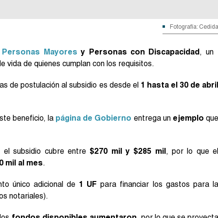
Fotografía: Cedid
a
Personas Mayores
y Personas con Discapacidad
, un
e vida de quienes cumplan con los requisitos.
s de postulación al subsidio es desde el
1 hasta el 30 de abri
te beneficio, la
página de Gobierno
entrega un
ejemplo
qu
, el subsidio cubre entre
$270 mil y $285 mil
, por lo que e
0 mil al mes
.
o único adicional de
1 UF
para financiar los gastos para l
os notariales).
los
fondos disponibles aumentaron
, por lo que se proyect