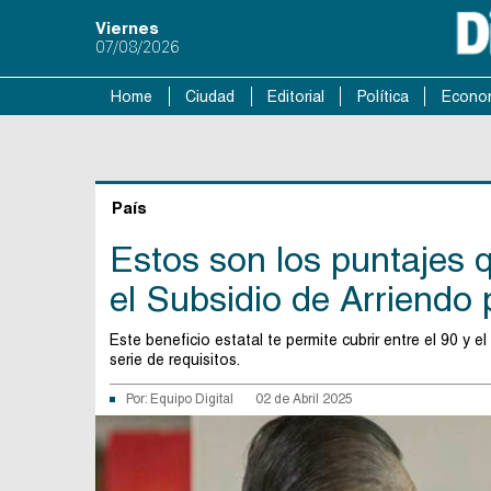
Viernes
07/08/2026
Home
Ciudad
Editorial
Política
Econo
País
Estos son los puntajes
el Subsidio de Arriendo
Este beneficio estatal te permite cubrir entre el 90 y e
serie de requisitos.
Por:
Equipo Digital
02 de Abril 2025