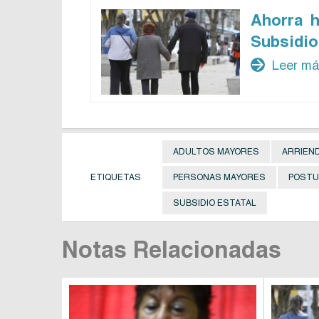
Ahorra h
Subsidio
arrow_forward
Leer m
ADULTOS MAYORES
ARRIEN
ETIQUETAS
PERSONAS MAYORES
POSTU
SUBSIDIO ESTATAL
Notas Relacionadas