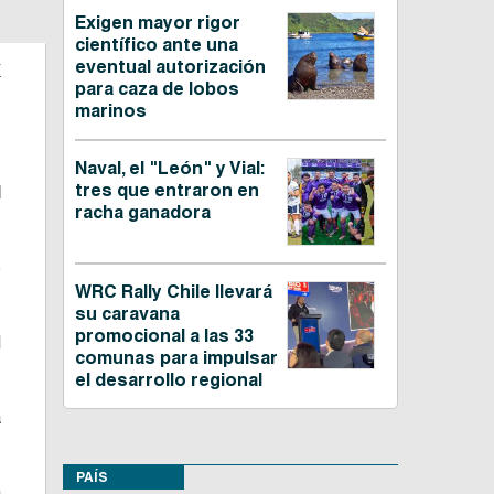
Exigen mayor rigor
científico ante una
a
eventual autorización
para caza de lobos
marinos
Naval, el "León" y Vial:
tres que entraron en
l
racha ganadora
e
WRC Rally Chile llevará
su caravana
promocional a las 33
l
comunas para impulsar
el desarrollo regional
a
PAÍS
a