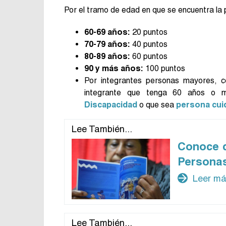
Por el tramo de edad en que se encuentra la
60-69 años:
20 puntos
70-79 años:
40 puntos
80-89 años:
60 puntos
90 y más años:
100 puntos
Por integrantes personas mayores, co
integrante que tenga 60 años o m
Discapacidad
o que sea
persona cui
Lee También...
Conoce c
Persona
arrow_forward
Leer m
Lee También...