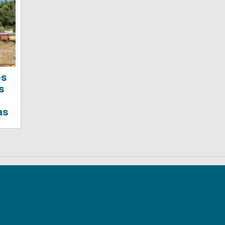
es
s
as