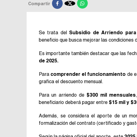

Compartir
Se trata del
Subsidio de Arriendo par
beneficio que busca mejorar las condiciones d
Es importante también destacar que las fecha
de 2025.
Para
comprender el funcionamiento
de es
grafica el descuento mensual.
Para un arriendo de
$300 mil mensuales
beneficiario deberá pagar entre
$15 mil y $3
Además, se considera el aporte de un mont
formalización del contrato (certificado y gast
Según la página oficial del aporte, este
2025