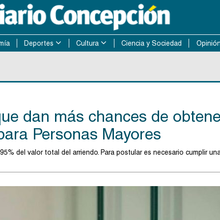
mía
Deportes
Cultura
Ciencia y Sociedad
Opinió
 que dan más chances de obtene
 para Personas Mayores
l 95% del valor total del arriendo. Para postular es necesario cumplir un