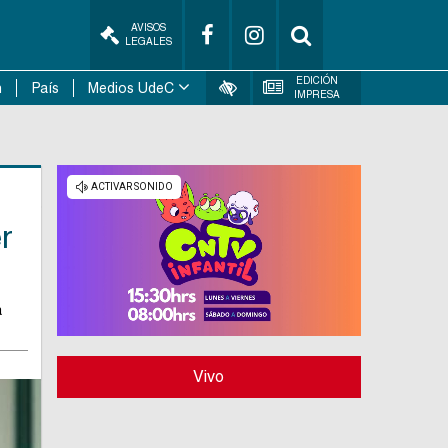
AVISOS
LEGALES
EDICIÓN
n
País
Medios UdeC
IMPRESA
r
a
Vivo