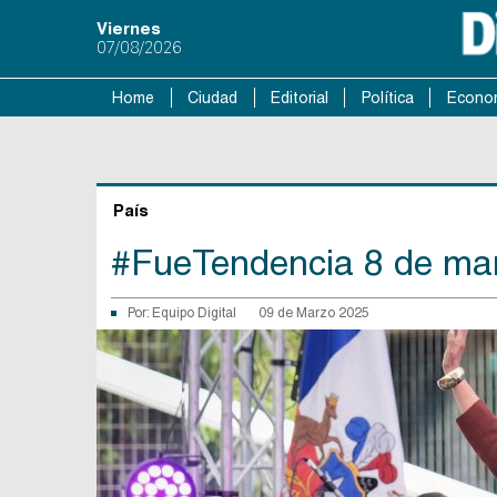
Viernes
07/08/2026
Home
Ciudad
Editorial
Política
Econo
País
#FueTendencia 8 de ma
Por:
Equipo Digital
09 de Marzo 2025