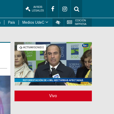
AVISOS
LEGALES
EDICIÓN
n
País
Medios UdeC
IMPRESA
Vivo