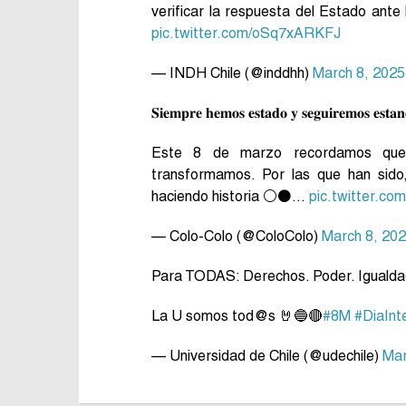
verificar la respuesta del Estado ante
pic.twitter.com/oSq7xARKFJ
— INDH Chile (@inddhh)
March 8, 2025
𝐒𝐢𝐞𝐦𝐩𝐫𝐞 𝐡𝐞𝐦𝐨𝐬 𝐞𝐬𝐭𝐚𝐝𝐨 𝐲 𝐬𝐞𝐠𝐮𝐢𝐫𝐞𝐦𝐨𝐬 𝐞𝐬𝐭
Este 8 de marzo recordamos que e
transformamos. Por las que han sido
haciendo historia ⚪⚫…
pic.twitter.c
— Colo-Colo (@ColoColo)
March 8, 20
Para TODAS: Derechos. Poder. Igualda
La U somos tod@s 🤘🔵🔴
#8M
#DiaInt
— Universidad de Chile (@udechile)
Mar