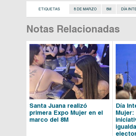
ETIQUETAS
8 DE MARZO
8M
DÍA IN
Notas Relacionadas
Santa Juana realizó
Día Int
primera Expo Mujer en el
Mujer:
marco del 8M
iniciat
iguald
elector