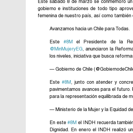
Este sábado 8 de marzo se conmemoró u
gobierno e instituciones de todo tipo apro
femenina de nuestro país, así como también 
Avanzamos hacia un Chile para Todas.
Este
#8M
el Presidente de la Repú
@MinMujeryEG
, anunciaron la Reform
los niveles, iniciativa que busca refor
— Gobierno de Chile (@GobiernodeChil
Este
#8M
, junto con atender y concre
pavimentamos avances para el futuro.
para la representación equilibrada de m
— Ministerio de la Mujer y la Equidad
En este
#8M
el INDH recuerda también 
Dignidad. En enero el INDH realizó un