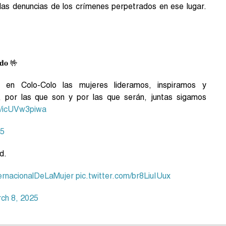
 las denuncias de los crímenes perpetrados en ese lugar.
𝐧𝐝𝐨 🤟
n Colo-Colo las mujeres lideramos, inspiramos y
, por las que son y por las que serán, juntas sigamos
om/icUVw3piwa
25
d.
ernacionalDeLaMujer
pic.twitter.com/br8LiuIUux
ch 8, 2025