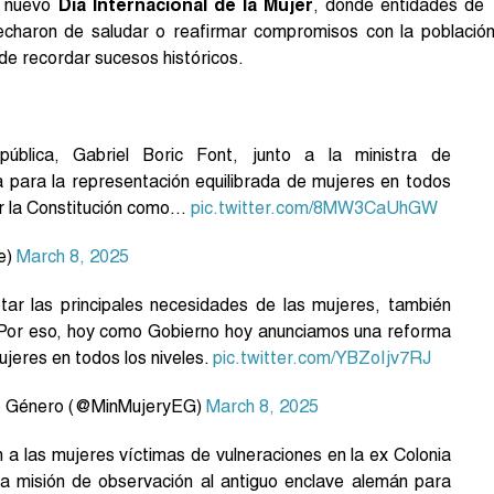
n nuevo
Día Internacional de la Mujer
, donde entidades de
vecharon de saludar o reafirmar compromisos con la població
de recordar sucesos históricos.
blica, Gabriel Boric Font, junto a la ministra de
a para la representación equilibrada de mujeres en todos
mar la Constitución como…
pic.twitter.com/8MW3CaUhGW
e)
March 8, 2025
tar las principales necesidades de las mujeres, también
 Por eso, hoy como Gobierno hoy anunciamos una reforma
ujeres en todos los niveles.
pic.twitter.com/YBZoIjv7RJ
 de Género (@MinMujeryEG)
March 8, 2025
a las mujeres víctimas de vulneraciones en la ex Colonia
a misión de observación al antiguo enclave alemán para