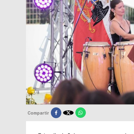

Compartir