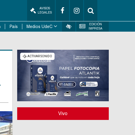
AVISOS
LEGALES
EDICIÓN
n
País
Medios UdeC
IMPRESA
a
Vivo