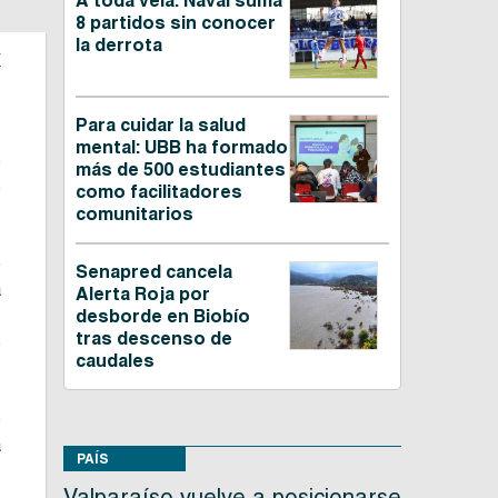
A toda vela: Naval suma
8 partidos sin conocer
la derrota
a
Para cuidar la salud
,
mental: UBB ha formado
e
más de 500 estudiantes
o
como facilitadores
comunitarios
e
Senapred cancela
a
Alerta Roja por
,
desborde en Biobío
tras descenso de
o
caudales
ó
a
PAÍS
Valparaíso vuelve a posicionarse