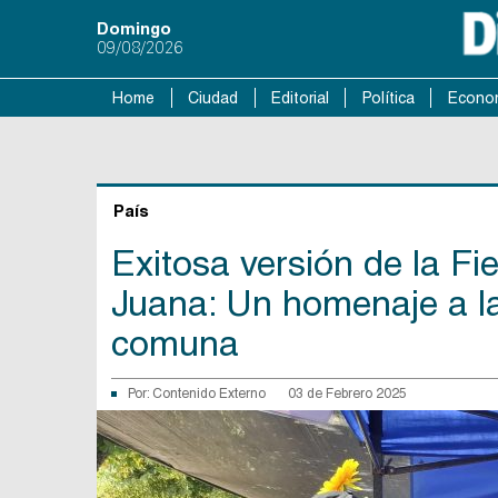
Domingo
09/08/2026
Home
Ciudad
Editorial
Política
Econo
País
Exitosa versión de la Fi
Juana: Un homenaje a la 
comuna
Por:
Contenido Externo
03 de Febrero 2025