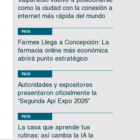
e
como la ciudad con la conexión a
internet más rápida del mundo
a
PAÍS
.
Farmex Llega a Concepción: La
r
farmacia online más económica
abrirá punto estratégico
a
a
PAÍS
Autoridades y expositores
presentaron oficialmente la
5
,
“Segunda Api Expo 2026”
e
d
PAÍS
La casa que aprende tus
rutinas: así cambia la IA la