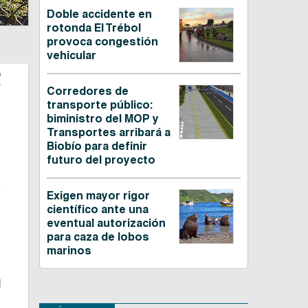
Doble accidente en
rotonda El Trébol
provoca congestión
vehicular
O
Corredores de
transporte público:
biministro del MOP y
s
Transportes arribará a
Biobío para definir
futuro del proyecto
o
e
Exigen mayor rigor
científico ante una
eventual autorización
para caza de lobos
marinos
o
l