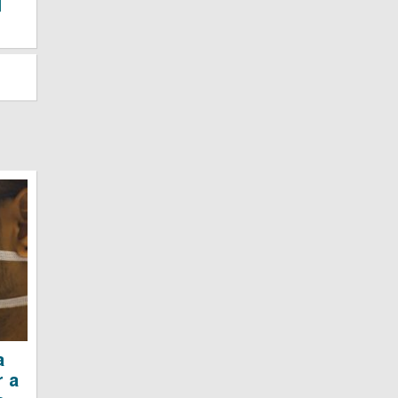
a
r a