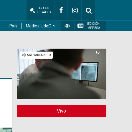
AVISOS
LEGALES
EDICIÓN
n
País
Medios UdeC
IMPRESA
Vivo