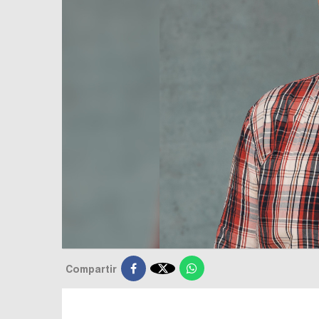

Compartir