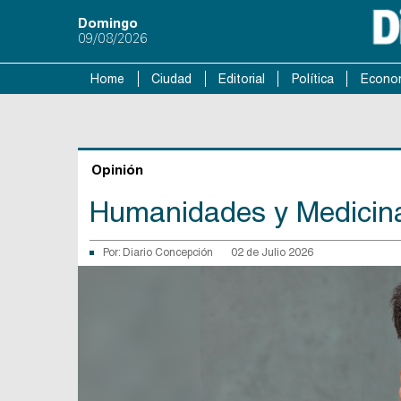
Domingo
09/08/2026
Home
Ciudad
Editorial
Política
Econo
Opinión
Humanidades y Medicin
Por:
Diario Concepción
02 de Julio 2026