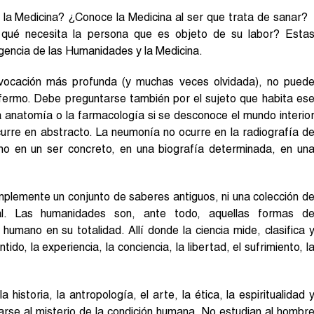
la Medicina? ¿Conoce la Medicina al ser que trata de sanar?
qué necesita la persona que es objeto de su labor? Esta
encia de las Humanidades y la Medicina.
u vocación más profunda (y muchas veces olvidada), no pued
nfermo. Debe preguntarse también por el sujeto que habita es
la anatomía o la farmacología si se desconoce el mundo interio
urre en abstracto. La neumonía no ocurre en la radiografía d
ino en un ser concreto, en una biografía determinada, en un
plemente un conjunto de saberes antiguos, ni una colección d
ctual. Las humanidades son, ante todo, aquellas formas d
umano en su totalidad. Allí donde la ciencia mide, clasifica 
do, la experiencia, la conciencia, la libertad, el sufrimiento, l
la historia, la antropología, el arte, la ética, la espiritualidad 
carse al misterio de la condición humana. No estudian al hombr