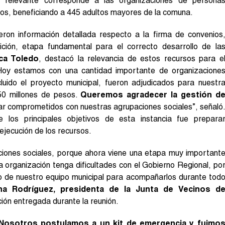
o relevante corresponde a las organizaciones de persona
tos, beneficiando a 445 adultos mayores de la comuna.
ieron información detallada respecto a la firma de convenios
ción, etapa fundamental para el correcto desarrollo de la
ica Toledo
, destacó la relevancia de estos recursos para e
 “Hoy estamos con una cantidad importante de organizacione
luido el proyecto municipal, fueron adjudicados para nuestr
50 millones de pesos.
Queremos agradecer la gestión d
ar comprometidos con nuestras agrupaciones sociales”, señaló
los principales objetivos de esta instancia fue prepara
jecución de los recursos.
aciones sociales, porque ahora viene una etapa muy important
 organización tenga dificultades con el Gobierno Regional, po
o de nuestro equipo municipal para acompañarlos durante tod
na Rodríguez, presidenta de la Junta de Vecinos d
ación entregada durante la reunión.
Nosotros postulamos a un kit de emergencia y fuimo