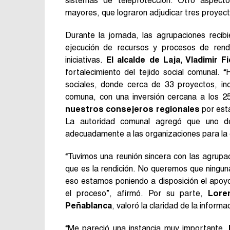
sistemas de teleprotección. Otro aspect
mayores, que lograron adjudicar tres proyec
Durante la jornada, las agrupaciones recib
ejecución de recursos y procesos de rendi
iniciativas.
El alcalde de Laja, Vladimir F
fortalecimiento del tejido social comunal.
sociales, donde cerca de 33 proyectos, inc
comuna, con una inversión cercana a los 2
nuestros consejeros regionales
por est
La autoridad comunal agregó que uno de 
adecuadamente a las organizaciones para la e
“Tuvimos una reunión sincera con las agrup
que es la rendición. No queremos que ninguna
eso estamos poniendo a disposición el apoy
el proceso”, afirmó. Por su parte,
Lore
Peñablanca
, valoró la claridad de la inform
“Me pareció una instancia muy importante.