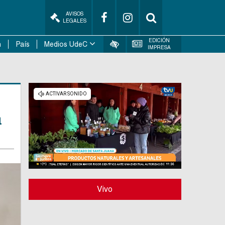
AVISOS
LEGALES
EDICIÓN
n
País
Medios UdeC
IMPRESA
a
Vivo