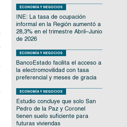
s
ECONOMÍA Y NEGOCIOS
INE: La tasa de ocupación
,
informal en la Región aumentó a
s
28,3% en el trimestre Abril–Junio
l
de 2026
s
a
e
ECONOMÍA Y NEGOCIOS
.
BancoEstado facilita el acceso a
r
la electromovilidad con tasa
preferencial y meses de gracia
e
ECONOMÍA Y NEGOCIOS
r
o
Estudio concluye que solo San
e
Pedro de la Paz y Coronel
tienen suelo suficiente para
futuras viviendas
s