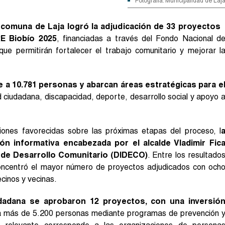
Fotografía: Municipalidad de Laj
 comuna de Laja logró la adjudicación de 33 proyectos
E Biobío 2025
, financiadas a través del Fondo Nacional d
e permitirán fortalecer el trabajo comunitario y mejorar l
e a 10.781 personas y abarcan áreas estratégicas para e
d ciudadana, discapacidad, deporte, desarrollo social y apoyo 
ciones favorecidas sobre las próximas etapas del proceso, l
ión informativa encabezada por el alcalde Vladimir Fic
n de Desarrollo Comunitario (DIDECO)
. Entre los resultado
concentró el mayor número de proyectos adjudicados con och
ecinos y vecinas.
dadana se aprobaron 12 proyectos, con una inversió
a más de 5.200 personas mediante programas de prevención 