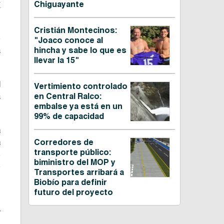
a
Chiguayante
Cristián Montecinos:
e
"Joaco conoce al
a
hincha y sabe lo que es
llevar la 15"
l
Vertimiento controlado
a
en Central Ralco:
embalse ya está en un
99% de capacidad
a
a
Corredores de
transporte público:
s
biministro del MOP y
o
Transportes arribará a
Biobío para definir
futuro del proyecto
n
y