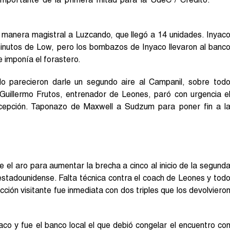
 manera magistral a Luzcando, que llegó a 14 unidades. Inyac
 minutos de Low, pero los bombazos de Inyaco llevaron al banc
 imponía el forastero.
o parecieron darle un segundo aire al Campanil, sobre tod
uillermo Frutos, entrenador de Leones, paró con urgencia e
ncepción. Taponazo de Maxwell a Sudzum para poner fin a l
el aro para aumentar la brecha a cinco al inicio de la segund
 estadounidense. Falta técnica contra el coach de Leones y tod
cción visitante fue inmediata con dos triples que los devolviero
o y fue el banco local el que debió congelar el encuentro co