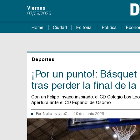
Viernes
07/08/2026
Home
Ciudad
Editorial
Política
Econo
Deportes
¡Por un punto!: Básquet
tras perder la final de l
Con un Felipe Inyaco inspirado, el CD Colegio Los Leo
Apertura ante el CD Español de Osorno.
Por:
Noticias UdeC
10 de Junio 2026