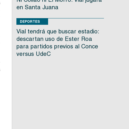
a
en Santa Juana
s
o
DEPORTES
Vial tendrá que buscar estadio:
s
descartan uso de Ester Roa
o
para partidos previos al Conce
versus UdeC
0
a