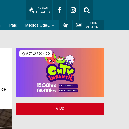
AVISOS
LEGALES
EDICIÓN
n
País
Medios UdeC
IMPRESA
a
o de
Vivo