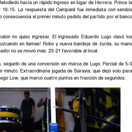
ebolledo hacía un rápido ingreso en lugar de Herrera. Prince l
por 16-15. La respuesta del Campanil fue inmediata con sendo
o consecuencia el primer minuto pedido del partido por el banc
alón no quiso ingresar. El ingresado Eduardo Lugo clavó lo
¡Luzcando en llamas! Robo y nueva bandeja de zurda, su man
ador no se movió más: 23-21 favorable al local.
, seguido de una conversión sin marca de Lugo. Parcial de 5-
r minuto. Extraordinaria jugada de Saravia, que dejó solo par
 Diego Low, que marcó cuatro puntos en fracción de segundos.