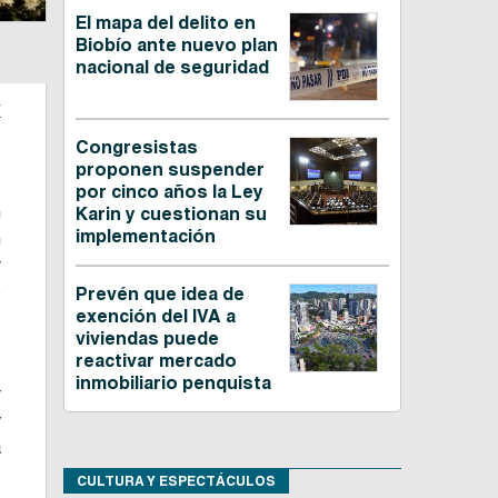
El mapa del delito en
Biobío ante nuevo plan
nacional de seguridad
a
Congresistas
proponen suspender
,
por cinco años la Ley
n
Karin y cuestionan su
implementación
n
r
e
Prevén que idea de
exención del IVA a
viviendas puede
reactivar mercado
s
inmobiliario penquista
r
y
a
CULTURA Y ESPECTÁCULOS