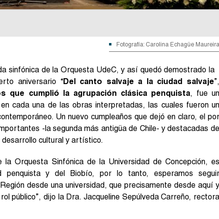
Fotografía: Carolina Echagüe Maureir
da sinfónica de la Orquesta UdeC, y así quedó demostrado la
erto aniversario “
Del canto salvaje a la ciudad salvaje
”
s que cumplió la agrupación clásica penquista
, fue u
 en cada una de las obras interpretadas, las cuales fueron u
 contemporáneo. Un nuevo cumpleaños que dejó en claro, el po
importantes -la segunda más antigüa de Chile- y destacadas d
esarrollo cultural y artístico.
de la Orquesta Sinfónica de la Universidad de Concepción, e
 penquista y del Biobío, por lo tanto, esperamos segui
a Región desde una universidad, que precisamente desde aquí 
rol público”, dijo la Dra. Jacqueline Sepúlveda Carreño, rector