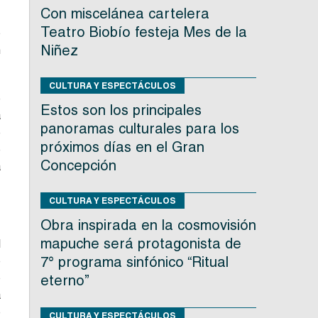
Con miscelánea cartelera
,
Teatro Biobío festeja Mes de la
o
Niñez
n
CULTURA Y ESPECTÁCULOS
e
Estos son los principales
a
panoramas culturales para los
e
próximos días en el Gran
e
Concepción
a
CULTURA Y ESPECTÁCULOS
Obra inspirada en la cosmovisión
mapuche será protagonista de
l
7° programa sinfónico “Ritual
e
o
eterno”
a
e
CULTURA Y ESPECTÁCULOS