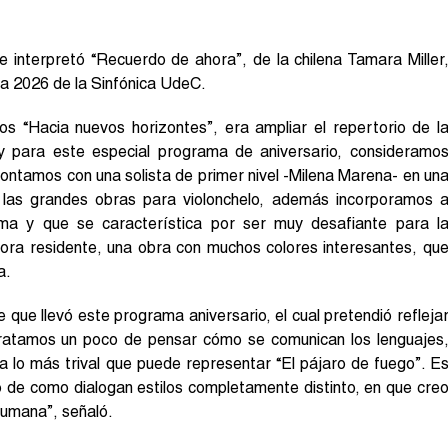
e interpretó “Recuerdo de ahora”, de la chilena Tamara Miller
a 2026 de la Sinfónica UdeC.
 “Hacia nuevos horizontes”, era ampliar el repertorio de l
, y para este especial programa de aniversario, consideramo
contamos con una solista de primer nivel -Milena Marena- en un
as grandes obras para violonchelo, además incorporamos 
ama y que se característica por ser muy desafiante para l
ra residente, una obra con muchos colores interesantes, qu
a.
e que llevó este programa aniversario, el cual pretendió refleja
Tratamos un poco de pensar cómo se comunican los lenguajes
a lo más trival que puede representar “El pájaro de fuego”. E
lo de como dialogan estilos completamente distinto, en que cre
humana”, señaló.