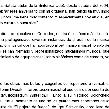
a. Batuta titular de la Sinfónica UdeC desde octubre del 2024
lebrar este aniversario con mi orquesta, han tenido un muy lind
untos, me tiene muy contento. Y especialmente hoy en día, e
o cultura a buen nivel”.
director ejecutivo de Corcudec, destacó que “son más de siet
ha protagonizado diversas instancias de difusión de la músic
ción musical que han aportado al patrimonio musical no sólo d
las se han formado y profesionalizado muchísimos músicos, qu
cimiento de agrupaciones, tanto sinfónicas como de cámara, y
 las obras más bellas y exigentes del repertorio universal: e
tonín Dvořák. Interpretación magistral que corrió por cuenta d
(Musikkollegium Winterthur), junto a su histórico violonchel
e, fue el momento de uno de los puntos más esperados de l
uite de “El pájaro de fuego”, de Ígor Stravinsky, obra llena d