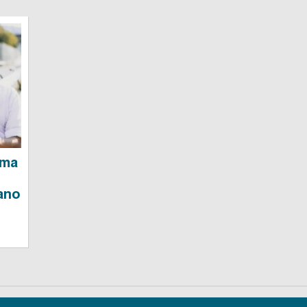
ima
ano