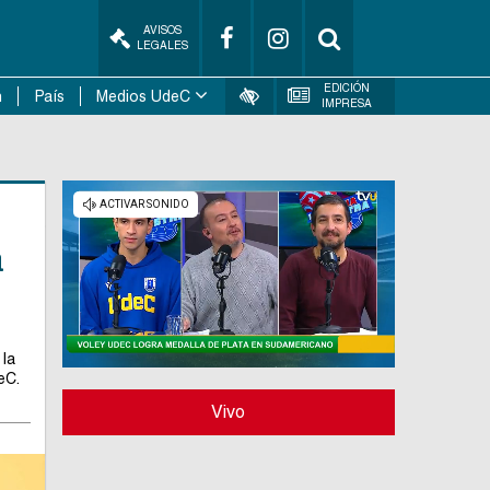
AVISOS
LEGALES
EDICIÓN
n
País
Medios UdeC
IMPRESA
a
 la
eC.
Vivo