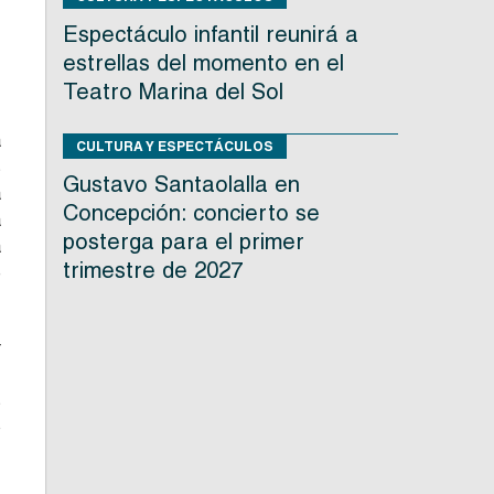
Espectáculo infantil reunirá a
estrellas del momento en el
,
Teatro Marina del Sol
a
CULTURA Y ESPECTÁCULOS
s
Gustavo Santaolalla en
a
Concepción: concierto se
a
posterga para el primer
a
trimestre de 2027
e
r
,
s
o