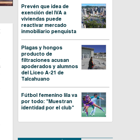
Prevén que idea de
exención del IVA a
viviendas puede
reactivar mercado
a
inmobiliario penquista
Plagas y hongos
producto de
e
filtraciones acusan
a
apoderados y alumnos
del Liceo A-21 de
s
Talcahuano
s
e
Fútbol femenino lila va
por todo: "Muestran
identidad por el club"
.
.
e