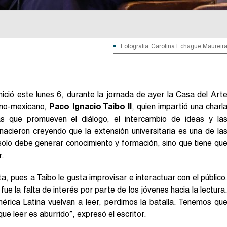
Fotografía: Carolina Echagüe Maureir
nició este lunes 6, durante la jornada de ayer la Casa del Art
pano-mexicano,
Paco Ignacio Taibo II
, quien impartió una charl
ias que promueven el diálogo, el intercambio de ideas y la
nacieron creyendo que la extensión universitaria es una de la
solo debe generar conocimiento y formación, sino que tiene qu
r.
ta, pues a Taibo le gusta improvisar e interactuar con el público
ue la falta de interés por parte de los jóvenes hacia la lectura
érica Latina vuelvan a leer, perdimos la batalla. Tenemos qu
ue leer es aburrido”, expresó el escritor.