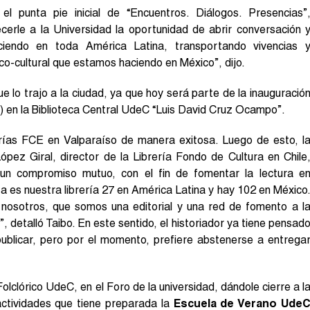
el punta pie inicial de “Encuentros. Diálogos. Presencias”
cerle a la Universidad la oportunidad de abrir conversación 
iendo en toda América Latina, transportando vivencias 
tico-cultural que estamos haciendo en México”, dijo.
ue lo trajo a la ciudad, ya que hoy será parte de la inauguració
) en la Biblioteca Central UdeC “Luis David Cruz Ocampo”.
erías FCE en Valparaíso de manera exitosa. Luego de esto, l
pez Giral, director de la Librería Fondo de Cultura en Chile
n compromiso mutuo, con el fin de fomentar la lectura e
a es nuestra librería 27 en América Latina y hay 102 en México
 nosotros, que somos una editorial y una red de fomento a l
, detalló Taibo. En este sentido, el historiador ya tiene pensad
publicar, pero por el momento, prefiere abstenerse a entrega
Folclórico UdeC, en el Foro de la universidad, dándole cierre a l
actividades que tiene preparada la
Escuela de Verano Ude