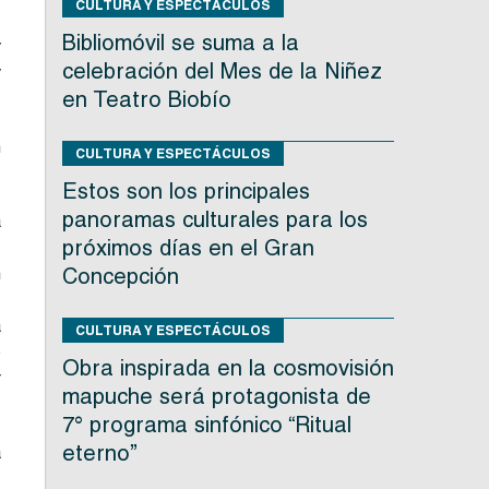
CULTURA Y ESPECTÁCULOS
,
Bibliomóvil se suma a la
y
celebración del Mes de la Niñez
y
en Teatro Biobío
n
CULTURA Y ESPECTÁCULOS
Estos son los principales
panoramas culturales para los
a
próximos días en el Gran
,
n
Concepción
.
a
CULTURA Y ESPECTÁCULOS
o
Obra inspirada en la cosmovisión
r
mapuche será protagonista de
7° programa sinfónico “Ritual
eterno”
a
C