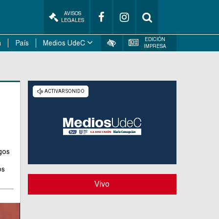
AVISOS
LEGALES
EDICIÓN
n
País
Medios UdeC
IMPRESA
sgos
os
Vivo