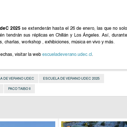
UdeC 2025
se extenderán hasta el 26 de enero, las que no sol
én tendrán sus réplicas en Chillán y Los Ángeles. Así, durant
, charlas, workshop , exhibiciones, música en vivo y más.
echas, visitar la web
escueladeverano.udec.cl
.
A DE VERANO UDEC
ESCUELA DE VERANO UDEC 2025
PACO TAIBO II