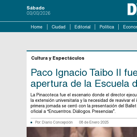
Sábado
08/08/2026
Home
Ciudad
Editorial
Política
Econo
Cultura y Espectáculos
Paco Ignacio Taibo II fue
apertura de la Escuela
La Pinacoteca fue el escenario donde el director ejec
la extensión universitaria y la necesidad de reavivar el
primera jornada se cerró con la presentación del Balle
oficial a “Encuentros. Diálogos. Presencias”.
Por:
Diario Concepción
08 de Enero 2025