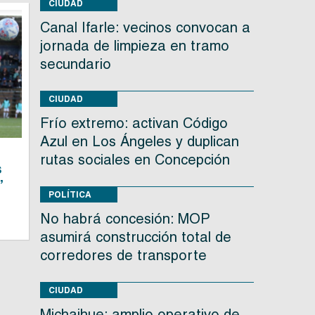
CIUDAD
Canal Ifarle: vecinos convocan a
jornada de limpieza en tramo
secundario
CIUDAD
Frío extremo: activan Código
Azul en Los Ángeles y duplican
rutas sociales en Concepción
s
”
POLÍTICA
No habrá concesión: MOP
asumirá construcción total de
corredores de transporte
CIUDAD
Michaihue: amplio operativo de