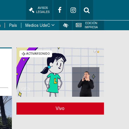
AVISOS
LEGALES
EDICIÓN
n
País
Medios UdeC
IMPRESA
Vivo