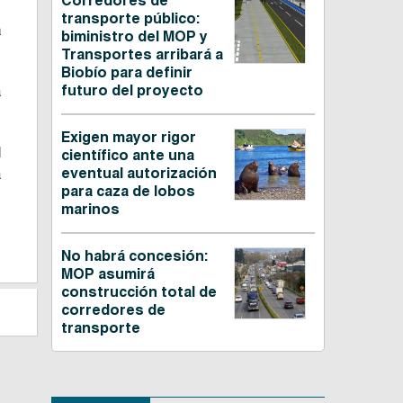
Corredores de
.
transporte público:
a
biministro del MOP y
Transportes arribará a
Biobío para definir
futuro del proyecto
a
Exigen mayor rigor
l
científico ante una
eventual autorización
a
para caza de lobos
marinos
No habrá concesión:
MOP asumirá
construcción total de
corredores de
transporte