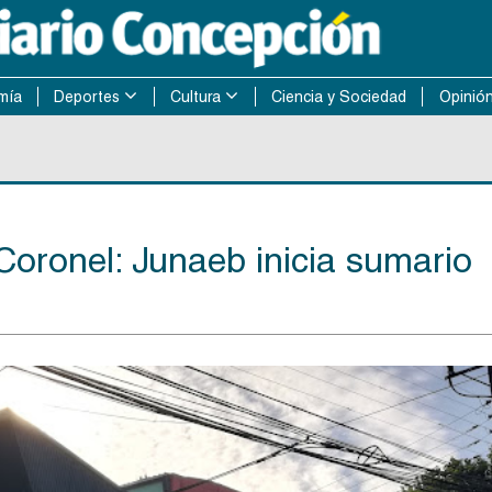
mía
Deportes
Cultura
Ciencia y Sociedad
Opinió
 Coronel: Junaeb inicia sumario