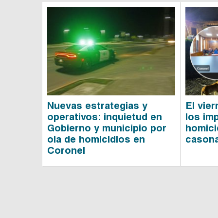
Nuevas estrategias y
El vier
operativos: inquietud en
los im
Gobierno y municipio por
homici
ola de homicidios en
casona
Coronel