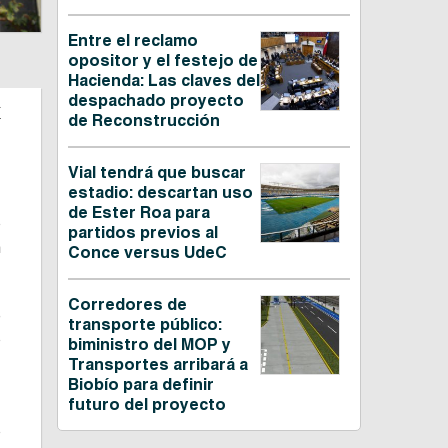
Entre el reclamo
opositor y el festejo de
Hacienda: Las claves del
despachado proyecto
a
de Reconstrucción
Vial tendrá que buscar
estadio: descartan uso
de Ester Roa para
o
partidos previos al
n
Conce versus UdeC
Corredores de
e
transporte público:
o
biministro del MOP y
Transportes arribará a
Biobío para definir
futuro del proyecto
e
ó