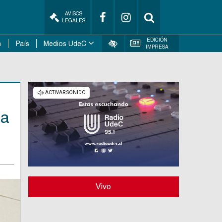
AVISOS
LEGALES
EDICIÓN
n
País
Medios UdeC
IMPRESA
ca
Vivo