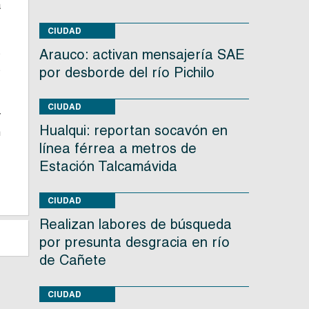
a
CIUDAD
s
Arauco: activan mensajería SAE
s
por desborde del río Pichilo
CIUDAD
y
Hualqui: reportan socavón en
n
línea férrea a metros de
Estación Talcamávida
CIUDAD
Realizan labores de búsqueda
por presunta desgracia en río
de Cañete
CIUDAD