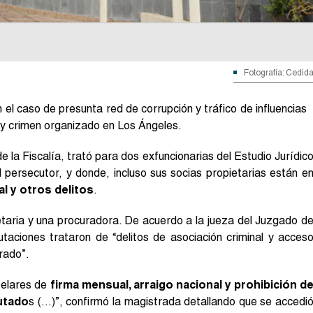
Fotografía: Cedid
el caso de presunta red de corrupción y tráfico de influencias
 y crimen organizado en Los Ángeles.
la Fiscalía, trató para dos exfuncionarias del Estudio Jurídic
persecutor, y donde, incluso sus socias propietarias están e
al y otros delitos
.
taria y una procuradora. De acuerdo a la jueza del Juzgado d
utaciones trataron de “delitos de asociación criminal y acces
erado”.
utelares de
firma mensual, arraigo nacional y prohibición d
utado
s (…)”, confirmó la magistrada detallando que se accedi