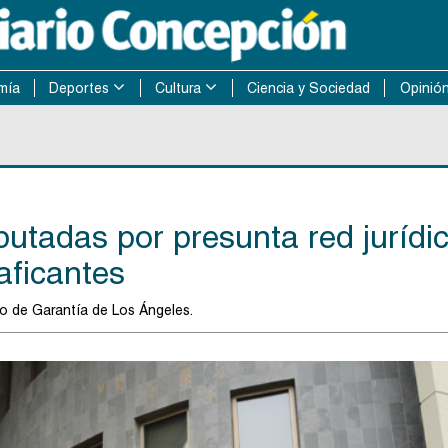
mía
Deportes
Cultura
Ciencia y Sociedad
Opinió
utadas por presunta red jurídi
aficantes
do de Garantía de Los Ángeles.