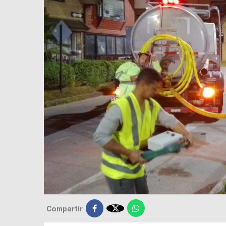

Compartir