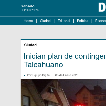
Sábado
08/08/2026
Home
Ciudad
Editorial
Política
Econo
Ciudad
Inician plan de continge
Talcahuano
Por:
Equipo Digital
08 de Enero 2026