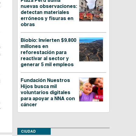
Plaza Perú suma
o
nuevas observaciones:
detectan materiales
erróneos y fisuras en
obras
e
:
Biobío: Invierten $9.800
a
millones en
reforestación para
a
reactivar al sector y
generar 5 mil empleos
e
Fundación Nuestros
l
Hijos busca mil
voluntarios digitales
para apoyar a NNA con
n
cáncer
y
CIUDAD