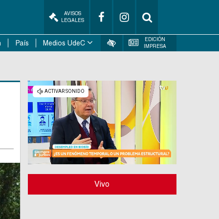
AVISOS
LEGALES
EDICIÓN
n
País
Medios UdeC
IMPRESA
Vivo