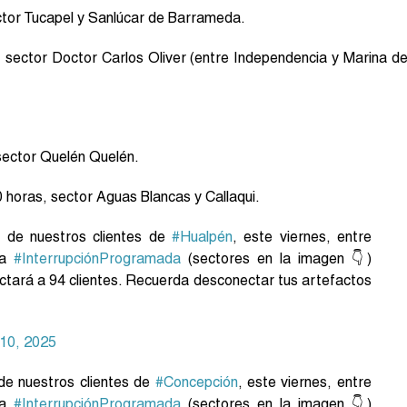
ctor Tucapel y Sanlúcar de Barrameda.
, sector Doctor Carlos Oliver (entre Independencia y Marina d
 sector Quelén Quelén.
 horas, sector Aguas Blancas y Callaqui.
o de nuestros clientes de
#Hualpén
, este viernes, entre
na
#InterrupciónProgramada
(sectores en la imagen 👇)
ctará a 94 clientes. Recuerda desconectar tus artefactos
 10, 2025
 de nuestros clientes de
#Concepción
, este viernes, entre
na
#InterrupciónProgramada
(sectores en la imagen 👇)