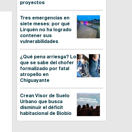
proyectos
n
Tres emergencias en
siete meses: por qué
Lirquén no ha logrado
contener sus
e
vulnerabilidades
¿Qué pena arriesga? Lo
s
que se sabe del chofer
formalizado por fatal
atropello en
o
Chiguayante
s
Crean Visor de Suelo
Urbano que busca
disminuir el déficit
habitacional de Biobío
s