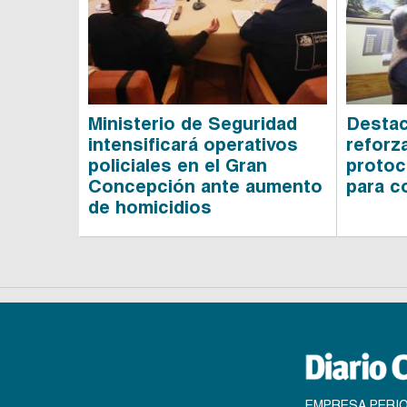
Ministerio de Seguridad
Destac
intensificará operativos
reforz
policiales en el Gran
protoc
Concepción ante aumento
para c
de homicidios
EMPRESA PERIO