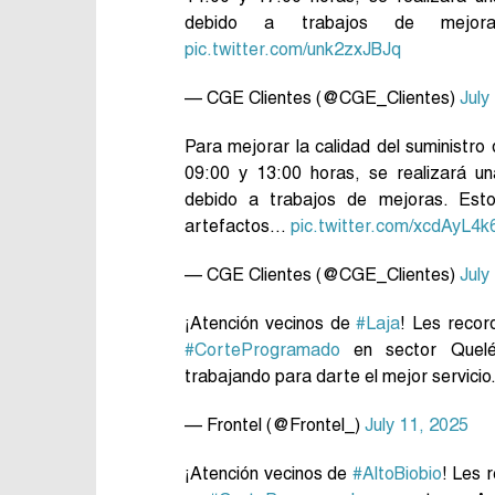
debido a trabajos de mejora
pic.twitter.com/unk2zxJBJq
— CGE Clientes (@CGE_Clientes)
July
Para mejorar la calidad del suministro
09:00 y 13:00 horas, se realizará u
debido a trabajos de mejoras. Esto
artefactos…
pic.twitter.com/xcdAyL4k
— CGE Clientes (@CGE_Clientes)
July
¡Atención vecinos de
#Laja
! Les recor
#CorteProgramado
en sector Quelén
trabajando para darte el mejor servicio
— Frontel (@Frontel_)
July 11, 2025
¡Atención vecinos de
#AltoBiobio
! Les 