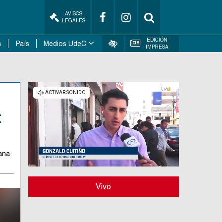
AVISOS
LEGALES
EDICIÓN
n
País
Medios UdeC
IMPRESA
:
ñana
Vivo