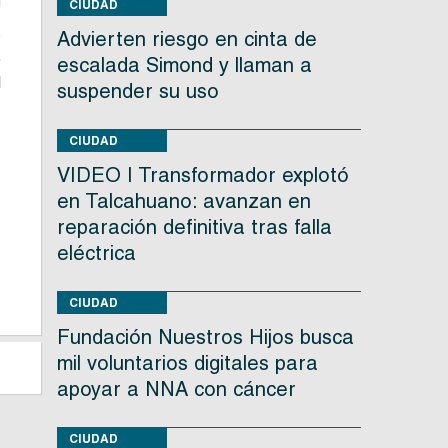
CIUDAD
o
Advierten riesgo en cinta de
5
escalada Simond y llaman a
l
suspender su uso
CIUDAD
VIDEO | Transformador explotó
s
en Talcahuano: avanzan en
reparación definitiva tras falla
eléctrica
CIUDAD
Fundación Nuestros Hijos busca
mil voluntarios digitales para
apoyar a NNA con cáncer
CIUDAD