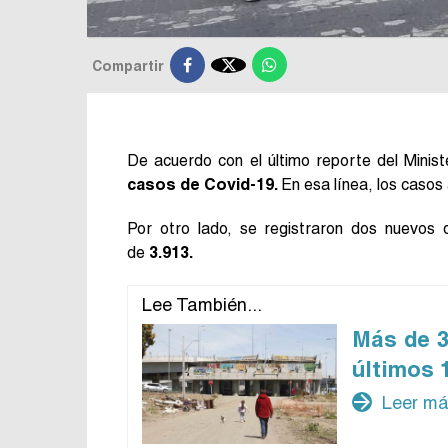

Compartir
De acuerdo con el último reporte del Minist
casos de Covid-19.
En esa línea, los casos
Por otro lado, se registraron dos nuevos 
de
3.913.
Lee También...
Más de 3
últimos 
arrow_forward
Leer m