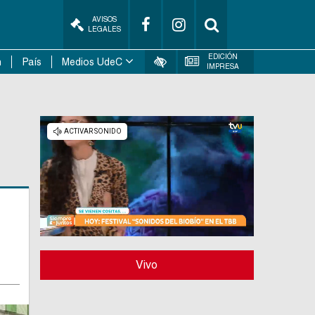
AVISOS
LEGALES
EDICIÓN
n
País
Medios UdeC
IMPRESA
Vivo