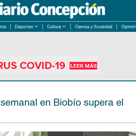
mía
Deportes
Cultura
Ciencia y Sociedad
Opinió
d semanal en Biobío supera el