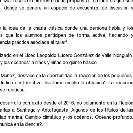
 IMO resalta lo diferente de la propuesta. "La idea es que se
la, donde se genere un espacio de encuentro, de discusión 
 la idea de la charla clásica donde una persona habla y lo
es que los alumnos participen de forma activa, haciendo 
ncia práctica asociada al taller".
alizado en el Liceo Leopoldo Lucero González de Valle Nonguén
 y los océanos" a niños y niñas de quinto básico.
 Muñoz, destacó en la oportunidad la reacción de los pequeños
údico e interactivo, les llama mucho la atención". La reacció
 se repitiese.
 desarrolla con éxito desde el 2016, no solamente en la Regió
arlas a Santiago y Antofagasta. Algunos de los títulos de la
idad marina, Cambio climático y los océanos, Océano profundo
nica en la ciencia?.