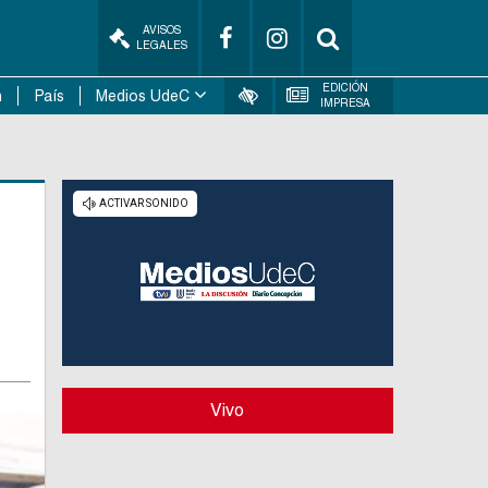
AVISOS
LEGALES
EDICIÓN
n
País
Medios UdeC
IMPRESA
Vivo