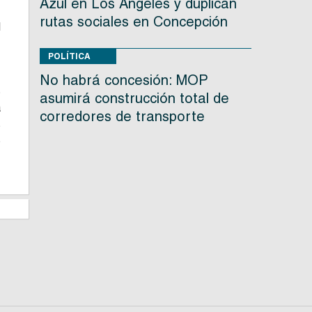
Azul en Los Ángeles y duplican
,
rutas sociales en Concepción
l
POLÍTICA
.
No habrá concesión: MOP
s
asumirá construcción total de
a
corredores de transporte
s
o