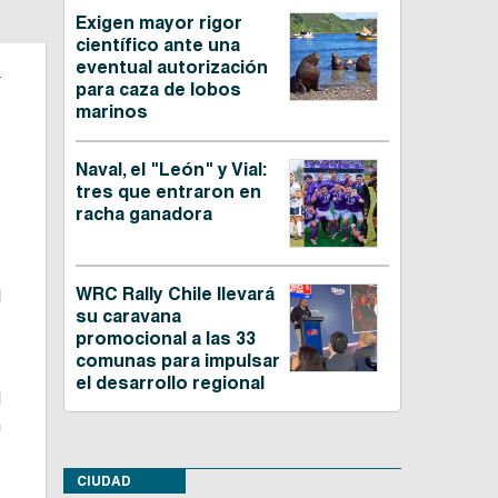
Exigen mayor rigor
científico ante una
g
eventual autorización
para caza de lobos
marinos
Naval, el "León" y Vial:
tres que entraron en
racha ganadora
WRC Rally Chile llevará
l
su caravana
,
promocional a las 33
comunas para impulsar
el desarrollo regional
d
n
CIUDAD