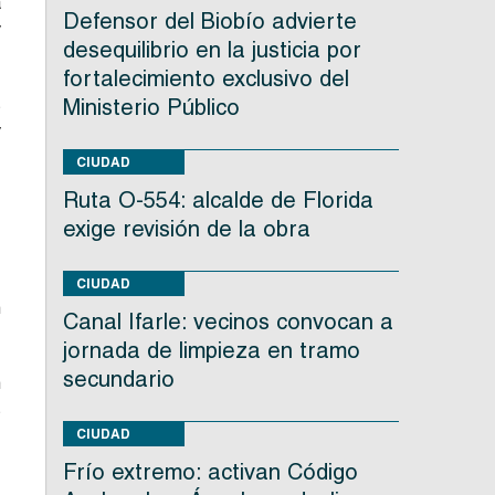
a
Defensor del Biobío advierte
y
desequilibrio en la justicia por
fortalecimiento exclusivo del
s
Ministerio Público
y
CIUDAD
Ruta O-554: alcalde de Florida
.
exige revisión de la obra
.
CIUDAD
n
Canal Ifarle: vecinos convocan a
jornada de limpieza en tramo
secundario
n
s
,
CIUDAD
Frío extremo: activan Código