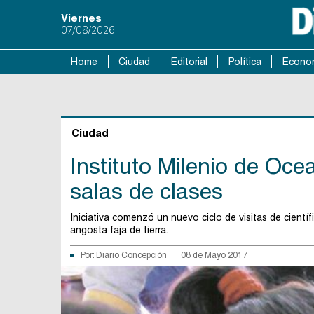
Viernes
07/08/2026
Home
Ciudad
Editorial
Política
Econo
Ciudad
Instituto Milenio de Oce
salas de clases
Iniciativa comenzó un nuevo ciclo de visitas de cient
angosta faja de tierra.
Por:
Diario Concepción
08 de Mayo 2017