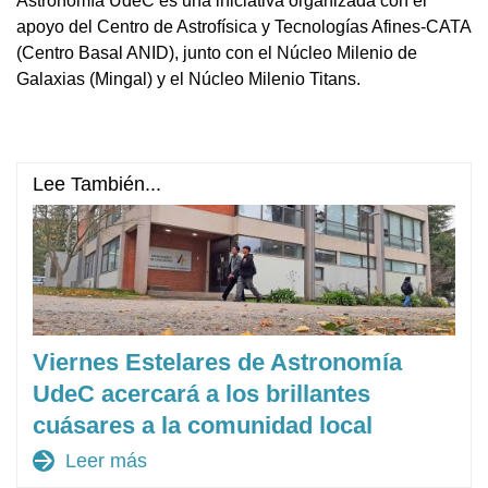
Astronomía UdeC es una iniciativa organizada con el
apoyo del Centro de Astrofísica y Tecnologías Afines-CATA
(Centro Basal ANID), junto con el Núcleo Milenio de
Galaxias (Mingal) y el Núcleo Milenio Titans.
Lee También...
Viernes Estelares de Astronomía
UdeC acercará a los brillantes
cuásares a la comunidad local
arrow_forward
Leer más