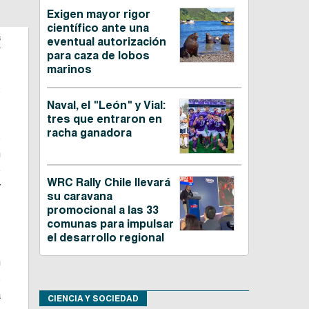
Exigen mayor rigor
científico ante una
s
eventual autorización
para caza de lobos
marinos
s
Naval, el "León" y Vial:
tres que entraron en
racha ganadora
s
n
o
WRC Rally Chile llevará
y
su caravana
promocional a las 33
comunas para impulsar
el desarrollo regional
n
s
a
CIENCIA Y SOCIEDAD