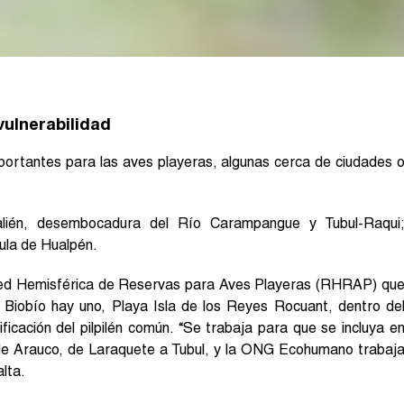
vulnerabilidad
mportantes para las aves playeras, algunas cerca de ciudades 
lién, desembocadura del Río Carampangue y Tubul-Raqui
ula de Hualpén.
 Red Hemisférica de Reservas para Aves Playeras (RHRAP) qu
Biobío hay uno, Playa Isla de los Reyes Rocuant, dentro de
ficación del pilpilén común. “Se trabaja para que se incluya e
o de Arauco, de Laraquete a Tubul, y la ONG Ecohumano trabaj
alta.