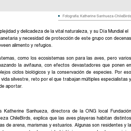
Fotografía: Katherine Sanhueza-ChileBird
ejidad y delicadeza de la vital naturaleza, y su Día Mundial el
planetaria y necesidad de protección de este grupo con decena
veen alimento y refugios.
sistemas, como los ecosistemas son para las aves, pero vario
nazando la avifauna, con efectos devastadores que ponen e
lejos ciclos biológicos y la conservación de especies. Por es
ida silvestre, reto por el que trabajan múltiples especialistas 
de aportar.
es Katherine Sanhueza, directora de la ONG local Fundació
za ChileBirds, explica que las aves playeras habitan distinto
s de arena, marismas y estuarios. Algunas son residentes y l