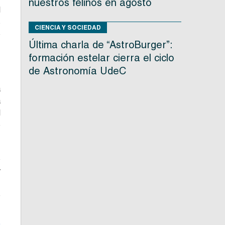
nuestros felinos en agosto
l
s
CIENCIA Y SOCIEDAD
o
Última charla de “AstroBurger”:
formación estelar cierra el ciclo
de Astronomía UdeC
a
a
l
e
e
y
e