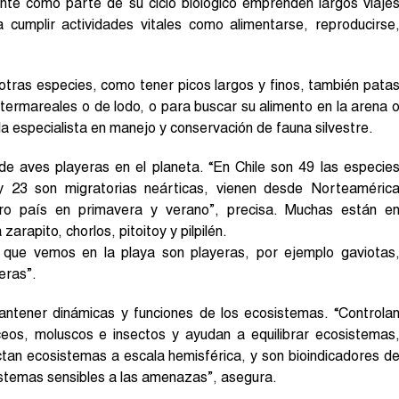
nte como parte de su ciclo biológico emprenden largos viaje
 cumplir actividades vitales como alimentarse, reproducirse
otras especies, como tener picos largos y finos, también pata
termareales o de lodo, o para buscar su alimento en la arena 
a especialista en manejo y conservación de fauna silvestre.
de aves playeras en el planeta. “En Chile son 49 las especie
 y 23 son migratorias neárticas, vienen desde Norteaméric
tro país en primavera y verano”, precisa. Muchas están e
arapito, chorlos, pitoitoy y pilpilén.
 que vemos en la playa son playeras, por ejemplo gaviotas
eras”.
ntener dinámicas y funciones de los ecosistemas. “Controla
eos, moluscos e insectos y ayudan a equilibrar ecosistemas
ctan ecosistemas a escala hemisférica, y son bioindicadores d
stemas sensibles a las amenazas”, asegura.