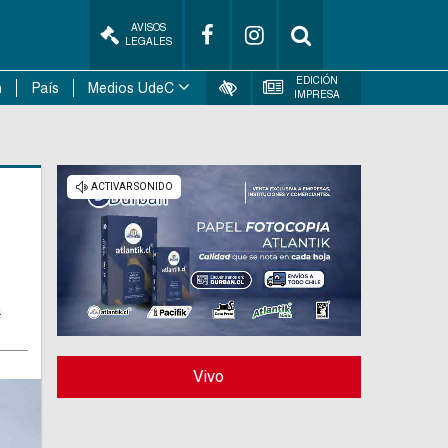
AVISOS
LEGALES
EDICIÓN
n
País
Medios UdeC
IMPRESA
a
Vivo