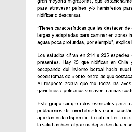
gran mayoría migratorias, que estacionalme
para atravesar países y/o hemisferios para
nidificar o descansar.
“Tienen características que las destacan de 
largas y adaptadas para caminar en zonas in
aguas poca profundas, por ejemplo”, explica l
Los estudios cifran en 214 a 235 especies 
presentes. Hay 25 que nidifican en Chile
escapando del invierno boreal hacia nues
ecosistemas de Biobío, entre las que destaca z
Al respecto aclara que “no todas las aves
gaviotines o pelícanos son aves marinas cost
Este grupo cumple roles esenciales para ma
poblaciones de invertebrados como crustác
aportan en la dispersión de nutrientes, cone
la salud ambiental porque dependen de ecosi