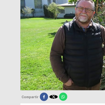

Compartir