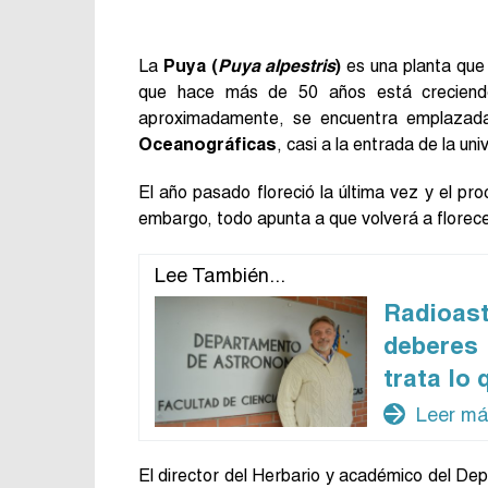
La
Puya (
Puya alpestris
)
es una planta que 
que hace más de 50 años está creciend
aproximadamente, se encuentra emplazad
Oceanográficas
, casi a la entrada de la un
El año pasado floreció la última vez y el p
embargo, todo apunta a que volverá a florec
Lee También...
Radioas
deberes 
trata lo
arrow_forward
Leer m
El director del Herbario y académico del D