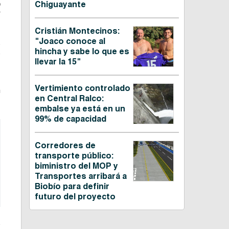
Chiguayante
O
Cristián Montecinos:
"Joaco conoce al
s
hincha y sabe lo que es
y
llevar la 15"
Vertimiento controlado
n
en Central Ralco:
embalse ya está en un
99% de capacidad
Corredores de
transporte público:
biministro del MOP y
Transportes arribará a
Biobío para definir
futuro del proyecto
s