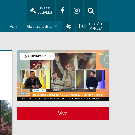
AVISOS
LEGALES
EDICIÓN
n
País
Medios UdeC
IMPRESA
Vivo