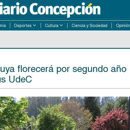
mía
Deportes
Cultura
Ciencia y Sociedad
Opinió
uya florecerá por segundo año
us UdeC