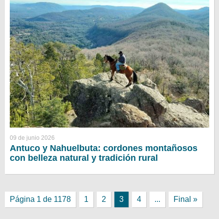
09 de junio 2026
Antuco y Nahuelbuta: cordones montañosos
con belleza natural y tradición rural
Página 1 de 1178
1
2
3
4
...
Final »