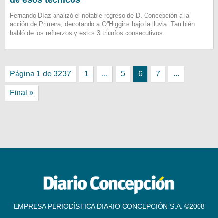
de esos técnicos"
Fernando Díaz analizó el notable regreso de D. Concepción a la
acción de Primera, derrotando a O"Higgins bajo la lluvia. También
habló de los refuerzos y estos 3 triunfos consecutivos.
Página 1 de 3237
1
...
5
6
7
...
Final »
EMPRESA PERIODÍSTICA DIARIO CONCEPCIÓN S.A. ©2008