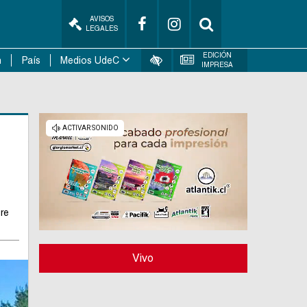
AVISOS
LEGALES
EDICIÓN
n
País
Medios UdeC
IMPRESA
re
Vivo