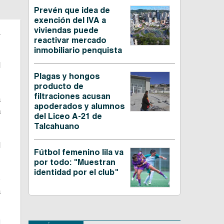
Prevén que idea de
exención del IVA a
.
viviendas puede
reactivar mercado
inmobiliario penquista
l
Plagas y hongos
producto de
filtraciones acusan
a
apoderados y alumnos
a
del Liceo A-21 de
Talcahuano
l
Fútbol femenino lila va
por todo: "Muestran
identidad por el club"
o
a