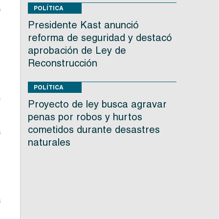
a
POLÍTICA
Presidente Kast anunció
reforma de seguridad y destacó
s
aprobación de Ley de
s
Reconstrucción
o
POLÍTICA
n
Proyecto de ley busca agravar
penas por robos y hurtos
cometidos durante desastres
a
naturales
s
,
o
a