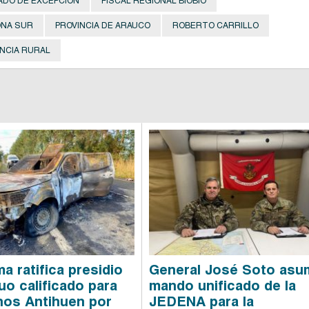
ADO DE EXCEPCIÓN
FISCAL REGIONAL BIOBÍO
NA SUR
PROVINCIA DE ARAUCO
ROBERTO CARRILLO
ENCIA RURAL
a ratifica presidio
General José Soto asu
uo calificado para
mando unificado de la
os Antihuen por
JEDENA para la