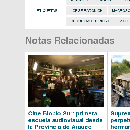
ARAUCO 7
CAÑETE
EST
ETIQUETAS
JORGE RADONICH
MACROZO
SEGURIDAD EN BIOBÍO
VIOL
Notas Relacionadas
Cine Biobío Sur: primera
Suprem
escuela audiovisual desde
perpet
la Provincia de Arauco
herman