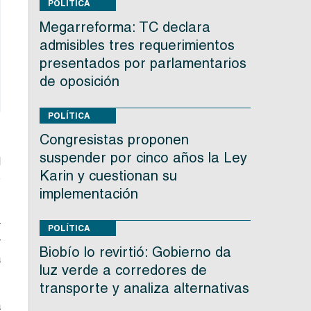
POLÍTICA
Megarreforma: TC declara
admisibles tres requerimientos
presentados por parlamentarios
de oposición
POLÍTICA
Congresistas proponen
suspender por cinco años la Ley
l
Karin y cuestionan su
o
implementación
r
POLÍTICA
r
Biobío lo revirtió: Gobierno da
a
luz verde a corredores de
transporte y analiza alternativas
a