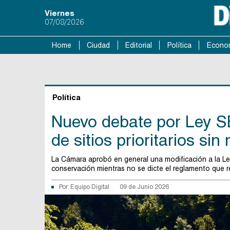
Viernes
07/08/2026
Home
Ciudad
Editorial
Política
Econo
Política
Nuevo debate por Ley SB
de sitios prioritarios si
La Cámara aprobó en general una modificación a la Ley 
conservación mientras no se dicte el reglamento que r
Por:
Equipo Digital
09 de Junio 2026