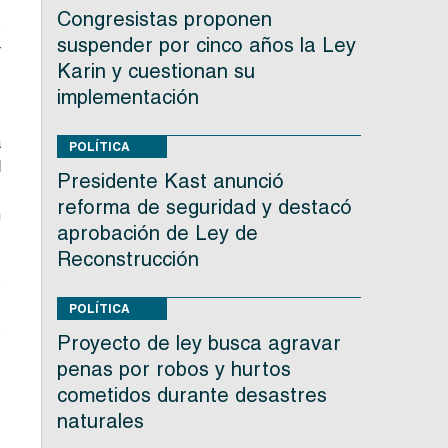
Congresistas proponen
o
suspender por cinco años la Ley
r
Karin y cuestionan su
n
implementación
a
POLÍTICA
d
Presidente Kast anunció
s
reforma de seguridad y destacó
n
aprobación de Ley de
Reconstrucción
s
e
POLÍTICA
s
Proyecto de ley busca agravar
s
penas por robos y hurtos
cometidos durante desastres
naturales
s
.