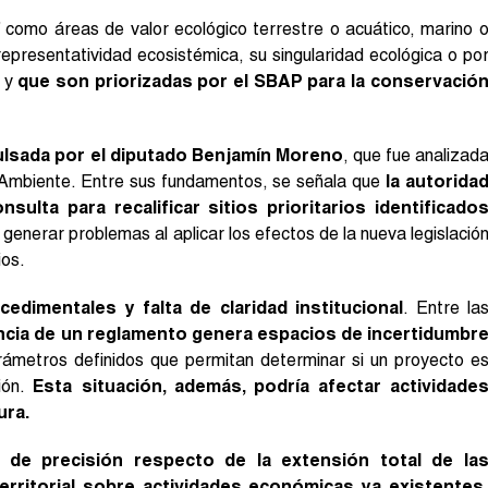
os” como áreas de valor ecológico terrestre o acuático, marino 
 representatividad ecosistémica, su singularidad ecológica o po
, y
que son priorizadas por el SBAP para la conservació
ulsada por el diputado Benjamín Moreno
, que fue analizad
o Ambiente. Entre sus fundamentos, se señala que
la autorida
ulta para recalificar sitios prioritarios identificado
a generar problemas al aplicar los efectos de la nueva legislació
ios.
cedimentales y falta de claridad institucional
. Entre la
ncia de un reglamento genera espacios de incertidumbr
parámetros definidos que permitan determinar si un proyecto e
ión.
Esta situación, además, podría afectar actividade
ura.
a de precisión respecto de la extensión total de la
erritorial sobre actividades económicas ya existentes