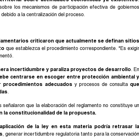
sobre los mecanismos de participación efectiva de gobierno
 debido a la centralización del proceso.
lamentarios criticaron que actualmente se definan sitio
to
que establezca el procedimiento correspondiente. “Es exigi
umentó.
nera incertidumbre y paraliza proyectos de desarrollo
. E
debe centrarse en escoger entre protección ambiental 
ar procedimientos adecuados
y procesos de consulta
qu
das
.
s señalaron que la elaboración del reglamento no constituye u
 la constitucionalidad de la propuesta.
aplicación de la ley en esta materia podría retrasar l
s
, generar incertidumbre regulatoria tanto para la conservació