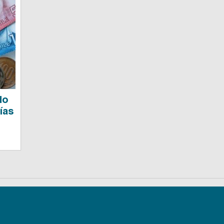
do
ías