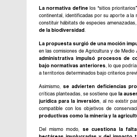
La normativa define
los “sitios prioritari
continental, identificadas por su aporte a la
constituir hábitats de especies amenazadas
de la biodiversidad
.
La propuesta surgió de una moción imp
en las comisiones de Agricultura y de Medi
administrativa impulsó procesos de cons
bajo normativas anteriores
, lo que podrí
a territorios determinados bajo criterios prev
Asimismo,
se advierten deficiencias pro
críticas planteadas, se sostiene que
la ause
jurídica para la inversión
, al no existir 
compatible con los objetivos de conservac
productivas como la minería y la agricult
Del mismo modo,
se cuestiona la falt
hectáreas involucradas y del impacto t