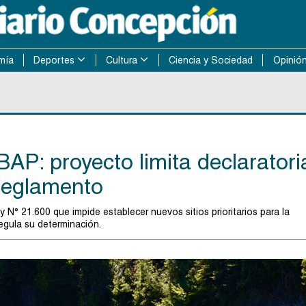
mía
Deportes
Cultura
Ciencia y Sociedad
Opinió
AP: proyecto limita declaratori
n reglamento
N° 21.600 que impide establecer nuevos sitios prioritarios para la
egula su determinación.