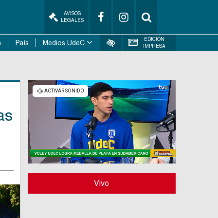
AVISOS
LEGALES
EDICIÓN
n
País
Medios UdeC
IMPRESA
as
Vivo