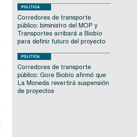
s
POLÍTICA
Corredores de transporte
público: biministro del MOP y
Transportes arribará a Biobío
s
para definir futuro del proyecto
r
POLÍTICA
Corredores de transporte
n
público: Gore Biobío afirmó que
y
La Moneda revertirá suspensión
e
de proyectos
n
a
n