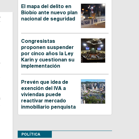
El mapa del delito en
Biobío ante nuevo plan
o
nacional de seguridad
e
Congresistas
proponen suspender
por cinco años la Ley
Karin y cuestionan su
,
implementación
e
s
Prevén que idea de
exención del IVA a
viviendas puede
a
reactivar mercado
e
inmobiliario penquista
,
POLÍTICA