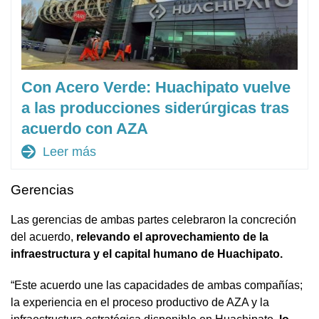
Con Acero Verde: Huachipato vuelve
a las producciones siderúrgicas tras
acuerdo con AZA
arrow_forward
Leer más
Gerencias
Las gerencias de ambas partes celebraron la concreción
del acuerdo,
relevando el aprovechamiento de la
infraestructura y el capital humano de Huachipato.
“Este acuerdo une las capacidades de ambas compañías;
la experiencia en el proceso productivo de AZA y la