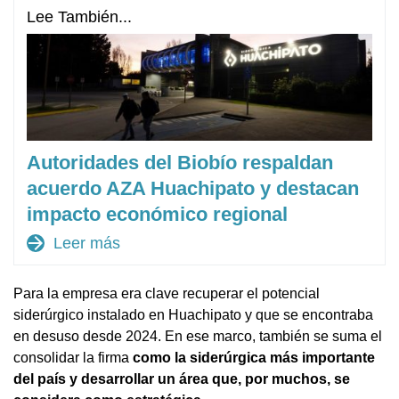
Lee También...
Autoridades del Biobío respaldan
acuerdo AZA Huachipato y destacan
impacto económico regional
arrow_forward
Leer más
Para la empresa era clave recuperar el potencial
siderúrgico instalado en Huachipato y que se encontraba
en desuso desde 2024. En ese marco, también se suma el
consolidar la firma
como la siderúrgica más importante
del país y desarrollar un área que, por muchos, se