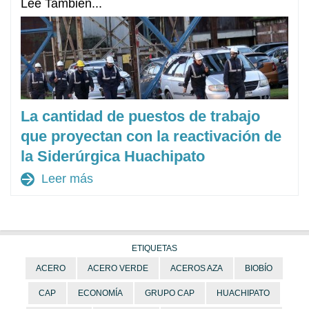
Lee También...
La cantidad de puestos de trabajo
que proyectan con la reactivación de
la Siderúrgica Huachipato
arrow_forward
Leer más
ETIQUETAS
ACERO
ACERO VERDE
ACEROS AZA
BIOBÍO
CAP
ECONOMÍA
GRUPO CAP
HUACHIPATO