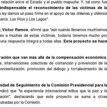
relación entre el Estado y el pueblo mapuche. Y, tal como fu
indispensable el reconocimiento de las víctimas de l
a ley damos un paso firme en el apoyo de las chilenas y chileno
canía, Los Ríos y Los Lagos”.
r, Víctor Ramos
, afirmó que “aún cuando llevamos muchísimo
ales a muchas de estas víctimas, todavía tenemos mucho po
 una respuesta íntegra a todas ellas.
Este proyecto se hac
aración que van más allá de la compensación económica
es, intervenciones colectivas de contención y prevención de l
oncientización, promoción del diálogo y fortalecimiento de l
nidad de Seguimiento de la Comisión Presidencial para l
indicó que “la experiencia internacional indica que la paz y l
paración”, destacando que este proyecto se suma a otra
ulsadas por la Comisión.