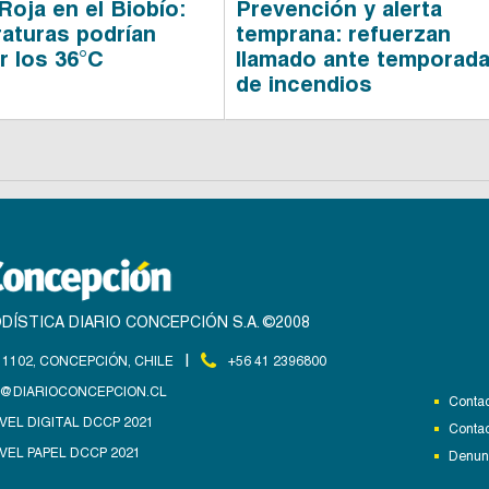
Roja en el Biobío:
Prevención y alerta
aturas podrían
temprana: refuerzan
r los 36°C
llamado ante temporad
de incendios
DÍSTICA DIARIO CONCEPCIÓN S.A. ©2008
|
1102, CONCEPCIÓN, CHILE
+56 41 2396800
@DIARIOCONCEPCION.CL
Contac
VEL DIGITAL DCCP 2021
Contac
VEL PAPEL DCCP 2021
Denunc