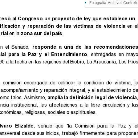
Fotografía: Archivo | Context
resó al Congreso un proyecto de ley que establece un
ificación y reparación de las víctimas de violencia
en e
rial
en la
zona sur del país
.
 en el Senado,
responde a una de las recomendacione
ial para la Paz y el Entendimiento
, entregadas en may
 a la fecha en las regiones del Biobío, La Araucanía, Los Río
comisión encargada de calificar la condición de víctima, l
acompañamiento y reparación integral, y el establecimiento d
 como tales. Asimismo,
amplía la definición legal de violencia
ia institucional, las afectaciones a la libre circulación y la
onómicas, religiosas, sociales o espirituales.
lvaro Elizalde
, señaló que “la Comisión para la Paz y e
ansversal desde sus inicios, trabajó firmemente para propone