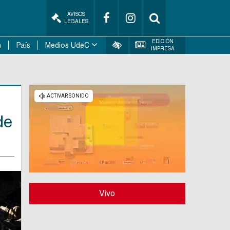
AVISOS
LEGALES
EDICIÓN
n
País
Medios UdeC
IMPRESA
de
Vivo