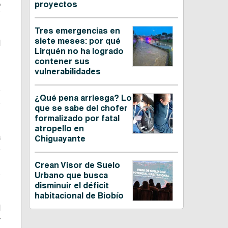
proyectos
o
Tres emergencias en
siete meses: por qué
l
Lirquén no ha logrado
contener sus
vulnerabilidades
s
o
¿Qué pena arriesga? Lo
s
que se sabe del chofer
formalizado por fatal
atropello en
a
Chiguayante
e
,
Crean Visor de Suelo
s
Urbano que busca
disminuir el déficit
habitacional de Biobío
l
r