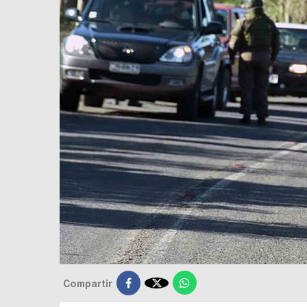

Compartir