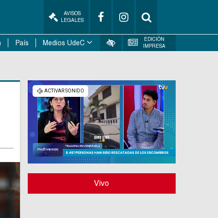
AVISOS
LEGALES
EDICIÓN
n
País
Medios UdeC
IMPRESA
Vivo