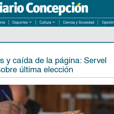
mía
Deportes
Cultura
Ciencia y Sociedad
Opinió
s y caída de la página: Servel
obre última elección