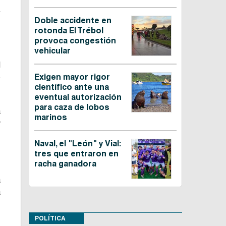
.
Doble accidente en
rotonda El Trébol
provoca congestión
vehicular
l
o
Exigen mayor rigor
científico ante una
eventual autorización
para caza de lobos
a
marinos
y
Naval, el "León" y Vial:
tres que entraron en
racha ganadora
a
a
POLÍTICA