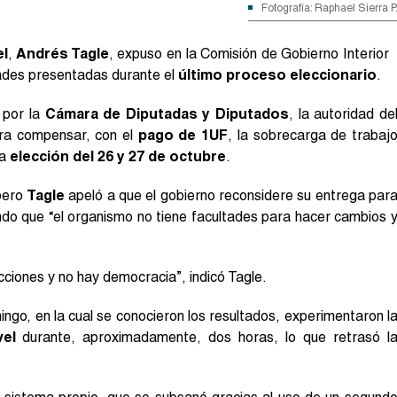
Fotografía: Raphael Sierra P
el
,
Andrés Tagle
, expuso en la Comisión de Gobierno Interior
tades presentadas durante el
último proceso eleccionario
.
 por la
Cámara de Diputadas y Diputados
, la autoridad de
ara compensar, con el
pago de 1UF
, la sobrecarga de trabaj
da
elección del 26 y 27 de octubre
.
pero
Tagle
apeló a que el gobierno reconsidere su entrega par
ndo que “el organismo no tiene facultades para hacer cambios 
cciones y no hay democracia”, indicó Tagle.
ingo, en la cual se conocieron los resultados, experimentaron l
vel
durante, aproximadamente, dos horas, lo que retrasó l