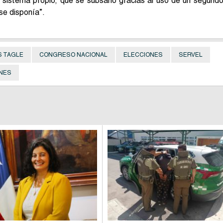
l sistema propio, que se subsanó gracias al uso de un segund
se disponía”.
 TAGLE
CONGRESO NACIONAL
ELECCIONES
SERVEL
NES