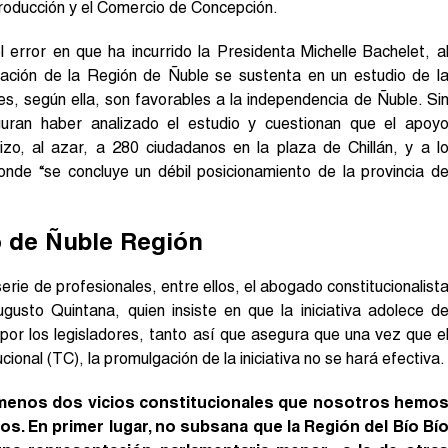
Producción y el Comercio de Concepción.
 error en que ha incurrido la Presidenta Michelle Bachelet, a
eación de la Región de Ñuble se sustenta en un estudio de l
s, según ella, son favorables a la independencia de Ñuble. Si
ran haber analizado el estudio y cuestionan que el apoy
zo, al azar, a 280 ciudadanos en la plaza de Chillán, y a l
onde “se concluye un débil posicionamiento de la provincia d
o de Ñuble Región
erie de profesionales, entre ellos, el abogado constitucionalist
gusto Quintana, quien insiste en que la iniciativa adolece d
por los legisladores, tanto así que asegura que una vez que e
cional (TC), la promulgación de la iniciativa no se hará efectiva.
l menos dos vicios constitucionales que nosotros hemo
s. En primer lugar, no subsana que la Región del Bío Bí