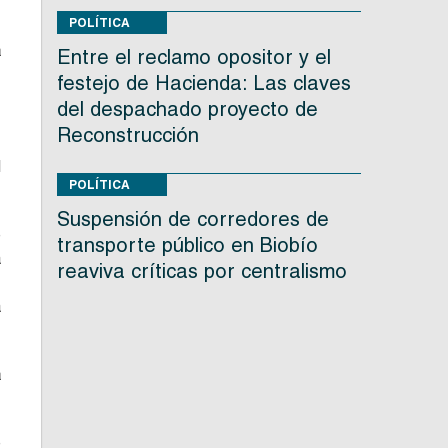
s
POLÍTICA
s
a
Entre el reclamo opositor y el
n
festejo de Hacienda: Las claves
del despachado proyecto de
Reconstrucción
.
d
POLÍTICA
Suspensión de corredores de
e
transporte público en Biobío
a
reaviva críticas por centralismo
.
a
a
e