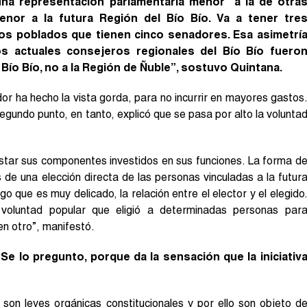
r una representación parlamentaria menor a la de otra
nor a la futura Región del Bío Bío. Va a tener tre
os poblados que tienen cinco senadores. Esa asimetrí
los actuales consejeros regionales del Bío Bío fuero
 Bío Bío, no a la Región de Ñuble”, sostuvo Quintana.
ador ha hecho la vista gorda, para no incurrir en mayores gastos
 segundo punto, en tanto, explicó que se pasa por alto la volunta
estar sus componentes investidos en sus funciones. La forma d
 de una elección directa de las personas vinculadas a la futur
o que es muy delicado, la relación entre el elector y el elegido
voluntad popular que eligió a determinadas personas par
en otro”, manifestó.
e lo pregunto, porque da la sensación que la iniciativ
on leyes orgánicas constitucionales y por ello son objeto d