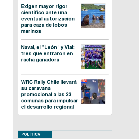
.
Exigen mayor rigor
científico ante una
eventual autorización
para caza de lobos
a
marinos
a
Naval, el "León" y Vial:
tres que entraron en
i
racha ganadora
e
WRC Rally Chile llevará
r
su caravana
promocional a las 33
comunas para impulsar
el desarrollo regional
e
n
a
POLÍTICA