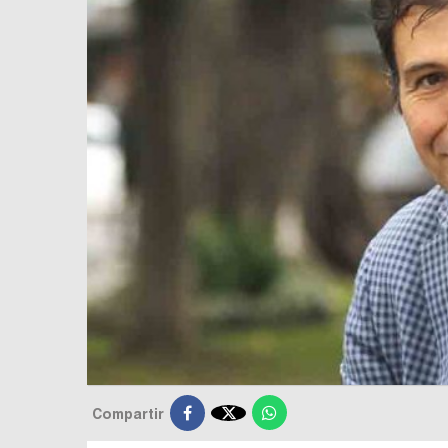

Compartir