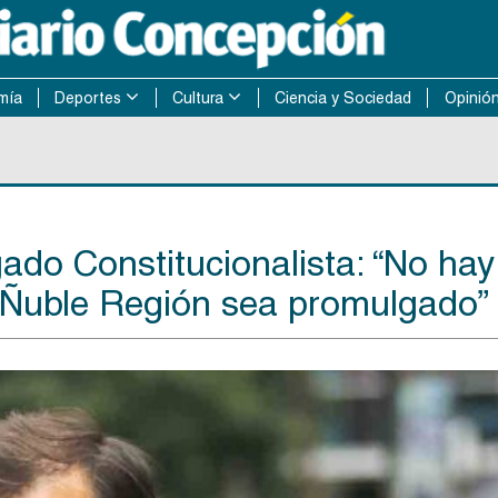
mía
Deportes
Cultura
Ciencia y Sociedad
Opinió
do Constitucionalista: “No hay
e Ñuble Región sea promulgado”