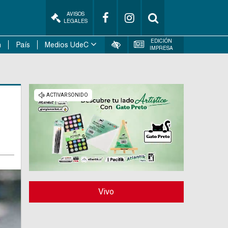
AVISOS
LEGALES
EDICIÓN
n
País
Medios UdeC
IMPRESA
Vivo