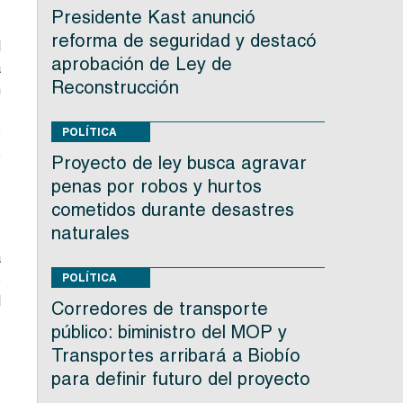
Presidente Kast anunció
reforma de seguridad y destacó
l
aprobación de Ley de
a
Reconstrucción
n
o
o
POLÍTICA
e
Proyecto de ley busca agravar
penas por robos y hurtos
cometidos durante desastres
naturales
a
e
POLÍTICA
l
Corredores de transporte
público: biministro del MOP y
Transportes arribará a Biobío
s
para definir futuro del proyecto
o