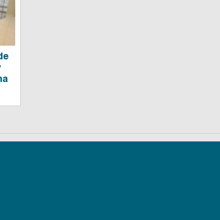
de
y
na