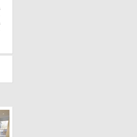
a
o
a
e