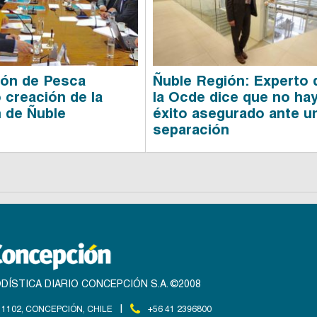
ón de Pesca
Ñuble Región: Experto 
 creación de la
la Ocde dice que no ha
 de Ñuble
éxito asegurado ante u
separación
DÍSTICA DIARIO CONCEPCIÓN S.A. ©2008
|
1102, CONCEPCIÓN, CHILE
+56 41 2396800