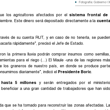
Fotografía: Gobierno | 
e los agricultores afectados por el
sistema frontal de
ptiembre. Este dinero será depositado directamente a la
cuent
 través de su cuenta RUT, y en caso de no tenerla, se puede
sacarla rápidamente”, precisó el Jefe de Estado.
eron la primera lluvia podrán comprar insumos como semillas
rramientas para el riego (…) El Maule -una de las regiones má
de los graneros de nuestro país, en donde se produce part
consumimos diariamente”, indicó el
Presidente Boric
.
 hasta 5 millones
y serán entregados por el ministeri
eneficiar a una gran cantidad de trabajadores que han sid
da que se ha tomado para reconstruir las zonas afectadas. L