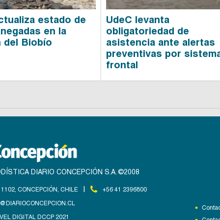
tualiza estado de
UdeC levanta
anegadas en la
obligatoriedad de
 del Biobío
asistencia ante alertas
preventivas por sistem
frontal
DÍSTICA DIARIO CONCEPCIÓN S.A. ©2008
|
1102, CONCEPCIÓN, CHILE
+56 41 2396800
@DIARIOCONCEPCION.CL
Contac
VEL DIGITAL DCCP 2021