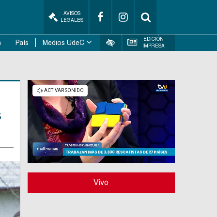
AVISOS
LEGALES
EDICIÓN
n
País
Medios UdeC
IMPRESA
s
Vivo