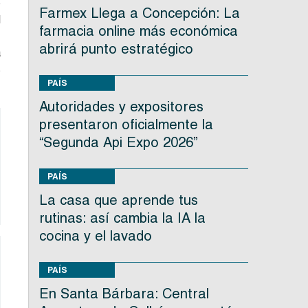
o
Farmex Llega a Concepción: La
l
farmacia online más económica
abrirá punto estratégico
a
s
PAÍS
Autoridades y expositores
presentaron oficialmente la
“Segunda Api Expo 2026”
PAÍS
La casa que aprende tus
rutinas: así cambia la IA la
cocina y el lavado
PAÍS
En Santa Bárbara: Central