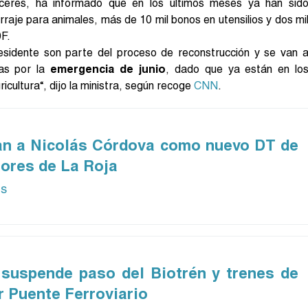
áceres, ha informado que en los últimos meses ya han sid
raje para animales, más de 10 mil bonos en utensilios y dos mi
0F.
sidente son parte del proceso de reconstrucción y se van 
das por la
emergencia
de junio
, dado que ya están en lo
icultura“, dijo la ministra, según recoge
CNN
.
an a Nicolás Córdova como nuevo DT de
riores de La Roja
ás
suspende paso del Biotrén y trenes de
r Puente Ferroviario