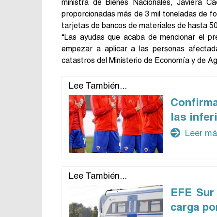
ministra de Bienes Nacionales, Javiera C
proporcionadas más de 3 mil toneladas de for
tarjetas de bancos de materiales de hasta 5
“Las ayudas que acaba de mencionar el pre
empezar a aplicar a las personas afecta
catastros del Ministerio de Economía y de Agr
Lee También...
Confirm
las infe
arrow_forward
Leer m
Lee También...
EFE Sur 
carga po