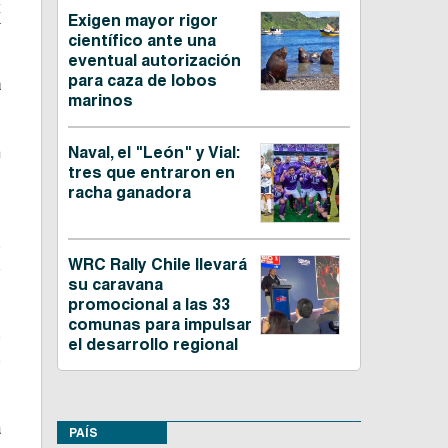
X
Exigen mayor rigor
científico ante una
eventual autorización
para caza de lobos
a
marinos
n
Naval, el "León" y Vial:
tres que entraron en
racha ganadora
,
s
WRC Rally Chile llevará
e
su caravana
promocional a las 33
comunas para impulsar
o
el desarrollo regional
o
a
PAÍS