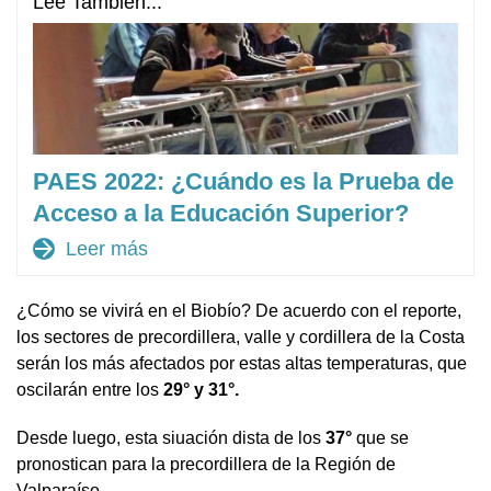
Lee También...
PAES 2022: ¿Cuándo es la Prueba de
Acceso a la Educación Superior?
arrow_forward
Leer más
¿Cómo se vivirá en el Biobío? De acuerdo con el reporte,
los sectores de precordillera, valle y cordillera de la Costa
serán los más afectados por estas altas temperaturas, que
oscilarán entre los
29° y 31°.
Desde luego, esta siuación dista de los
37°
que se
pronostican para la precordillera de la Región de
Valparaíso.