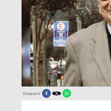

Compartir