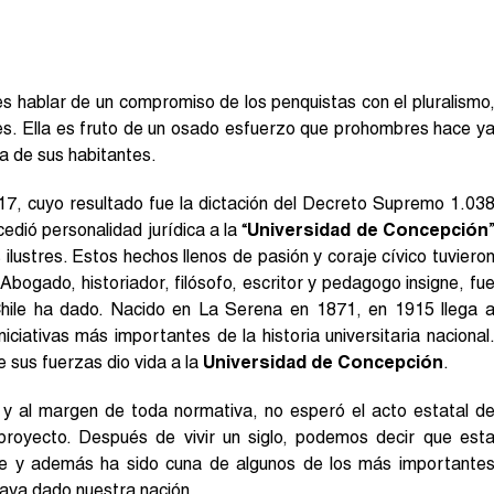
s hablar de un compromiso de los penquistas con el pluralismo
des. Ella es fruto de un osado esfuerzo que prohombres hace y
da de sus habitantes.
17, cuyo resultado fue la dictación del Decreto Supremo 1.03
edió personalidad jurídica a la “
Universidad de Concepción
ilustres. Estos hechos llenos de pasión y coraje cívico tuviero
 Abogado, historiador, filósofo, escritor y pedagogo insigne, fu
hile ha dado. Nacido en La Serena en 1871, en 1915 llega 
ciativas más importantes de la historia universitaria nacional
 sus fuerzas dio vida a la
Universidad de Concepción
.
l, y al margen de toda normativa, no esperó el acto estatal d
proyecto. Después de vivir un siglo, podemos decir que est
hile y además ha sido cuna de algunos de los más importante
haya dado nuestra nación.