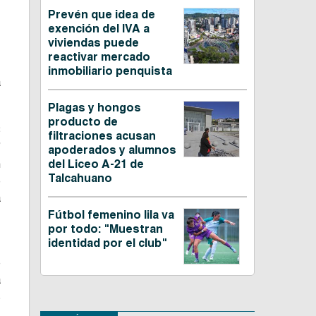
Prevén que idea de
exención del IVA a
viviendas puede
reactivar mercado
,
inmobiliario penquista
a
Plagas y hongos
producto de
8
filtraciones acusan
”
apoderados y alumnos
n
del Liceo A-21 de
Talcahuano
e
a
.
Fútbol femenino lila va
por todo: "Muestran
identidad por el club"
e
a
s