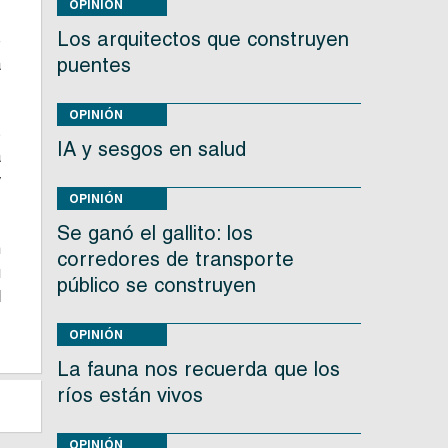
OPINIÓN
Los arquitectos que construyen
e
puentes
a
OPINIÓN
s
IA y sesgos en salud
a
y
OPINIÓN
Se ganó el gallito: los
n
corredores de transporte
u
público se construyen
d
OPINIÓN
La fauna nos recuerda que los
ríos están vivos
OPINIÓN