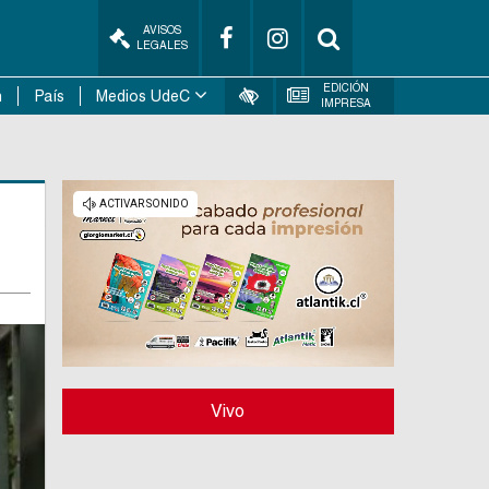
AVISOS
LEGALES
EDICIÓN
n
País
Medios UdeC
IMPRESA
Vivo