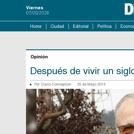
Viernes
07/08/2026
Home
Ciudad
Editorial
Política
Econo
Opinión
Después de vivir un sigl
Por:
Diario Concepción
25 de Mayo 2019