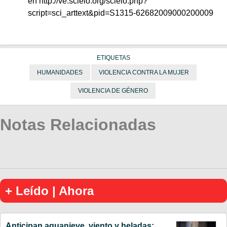
en http://ve.scielo.org/scielo.php?
script=sci_arttext&pid=S1315-62682009000200009
ETIQUETAS
HUMANIDADES
VIOLENCIA CONTRA LA MUJER
VIOLENCIA DE GÉNERO
Notas Relacionadas
+ Leído | Ahora
Anticipan aguanieve, viento y heladas: