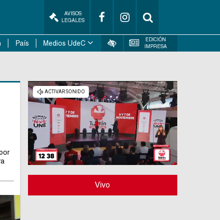
AVISOS
LEGALES
EDICIÓN
n
País
Medios UdeC
IMPRESA
por
ra
Vivo