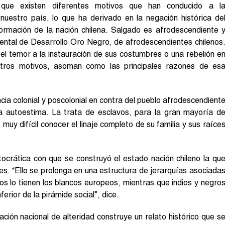
que existen diferentes motivos que han conducido a l
n nuestro país, lo que ha derivado en la negación histórica de
ormación de la nación chilena. Salgado es afrodescendiente 
ntal de Desarrollo Oro Negro, de afrodescendientes chilenos
s, el temor a la instauración de sus costumbres o una rebelión e
 otros motivos, asoman como las principales razones de es
encia colonial y poscolonial en contra del pueblo afrodescendient
la autoestima. La trata de esclavos, para la gran mayoría d
muy difícil conocer el linaje completo de su familia y sus raíce
ocrática con que se construyó el estado nación chileno la qu
s. “Ello se prolonga en una estructura de jerarquías asociada
gios lo tienen los blancos europeos, mientras que indios y negro
erior de la pirámide social”, dice.
ión nacional de alteridad construye un relato histórico que s