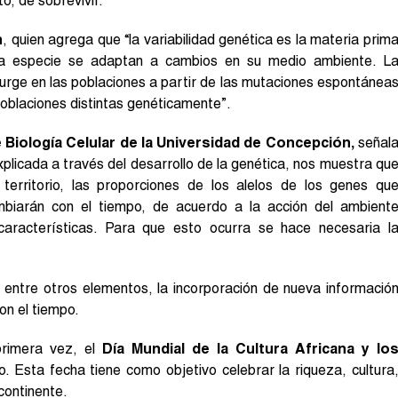
o, de sobrevivir.
n
, quien agrega que “la variabilidad genética es la materia prim
una especie se adaptan a cambios en su medio ambiente. L
surge en las poblaciones a partir de las mutaciones espontánea
poblaciones distintas genéticamente”.
Biología Celular de la Universidad de Concepción,
señal
xplicada a través del desarrollo de la genética, nos muestra qu
territorio, las proporciones de los alelos de los genes qu
mbiarán con el tiempo, de acuerdo a la acción del ambient
aracterísticas. Para que esto ocurra se hace necesaria l
 entre otros elementos, la incorporación de nueva informació
on el tiempo.
rimera vez, el
Día Mundial de la Cultura Africana y lo
. Esta fecha tiene como objetivo celebrar la riqueza, cultura
continente.