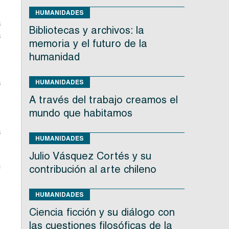
HUMANIDADES
a
Bibliotecas y archivos: la
a
memoria y el futuro de la
s
humanidad
a
HUMANIDADES
e
A través del trabajo creamos el
e
mundo que habitamos
e
a
HUMANIDADES
Julio Vásquez Cortés y su
n
contribución al arte chileno
HUMANIDADES
s
Ciencia ficción y su diálogo con
,
las cuestiones filosóficas de la