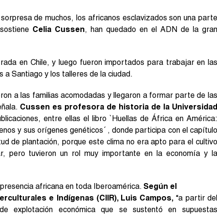
a sorpresa de muchos, los africanos esclavizados son una part
 sostiene
Celia Cussen
, han quedado en el ADN de la gra
rada en Chile, y luego fueron importados para trabajar en la
 a Santiago y los talleres de la ciudad.
on a las familias acomodadas y llegaron a formar parte de la
eñala.
Cussen es profesora de historia de la Universida
licaciones, entre ellas el libro `Huellas de África en América
lenos y sus orígenes genéticos´ , donde participa con el capítul
vitud de plantación, porque este clima no era apto para el cultiv
r, pero tuvieron un rol muy importante en la economía y l
la presencia africana en toda Iberoamérica.
Según el
erculturales e Indígenas (CIIR), Luis Campos,
“a partir de
e explotación económica que se sustentó en supuesta