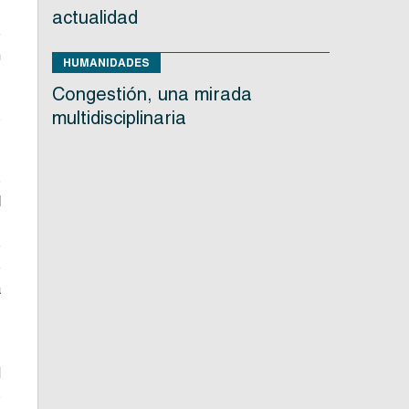
actualidad
e
n
HUMANIDADES
Congestión, una mirada
multidisciplinaria
s
s
d
:
o
o
a
l
s