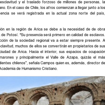
 esclavitud y el traslado forzoso de millones de personas, l
no. En el caso de Chile, los afros comienzan a llegar junto a lo
encia se verá registrada en la actual zona norte del país
ión en la región de Arica se debe a la necesidad de de obr
a de Potosí. “Su presencia será primero en calidad de esclavos
ucción de la sociedad regional va a estar siempre presente. 
sclavitud, muchos de ellos se convertirán en propietarios de su
ciudad de Arica. Hacia el interior, sus espacios de ocupació
Camarones y principalmente el Valle de Azapa, quizás el má
dientes chilenos”, señala Campos quien es, además, director d
 Academia de Humanismo Cristiano.