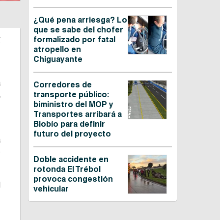
¿Qué pena arriesga? Lo
que se sabe del chofer
a
formalizado por fatal
atropello en
Chiguayante
a
Corredores de
,
transporte público:
biministro del MOP y
s
Transportes arribará a
Biobío para definir
futuro del proyecto
a
e
Doble accidente en
rotonda El Trébol
provoca congestión
l
vehicular
,