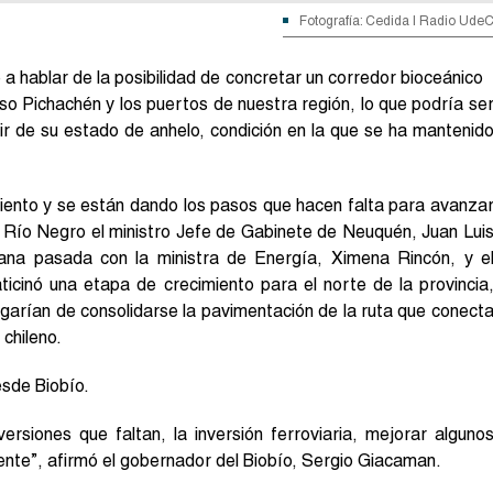
Fotografía: Cedida | Radio Ude
a hablar de la posibilidad de concretar un corredor bioceánico
so Pichachén y los puertos de nuestra región, lo que podría se
ir de su estado de anhelo, condición en la que se ha mantenid
ento y se están dando los pasos que hacen falta para avanza
o Río Negro el ministro Jefe de Gabinete de Neuquén, Juan Lui
mana pasada con la ministra de Energía, Ximena Rincón, y e
icinó una etapa de crecimiento para el norte de la provincia
egarían de consolidarse la pavimentación de la ruta que conect
 chileno.
esde Biobío.
ersiones que faltan, la inversión ferroviaria, mejorar alguno
ente”, afirmó el gobernador del Biobío, Sergio Giacaman.