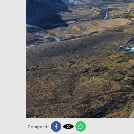

Compartir