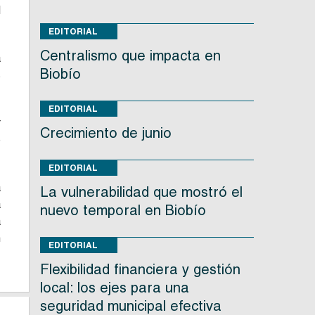
d
EDITORIAL
Centralismo que impacta en
a
Biobío
s
EDITORIAL
r
Crecimiento de junio
e
EDITORIAL
a
La vulnerabilidad que mostró el
a
nuevo temporal en Biobío
a
n
EDITORIAL
Flexibilidad financiera y gestión
local: los ejes para una
seguridad municipal efectiva