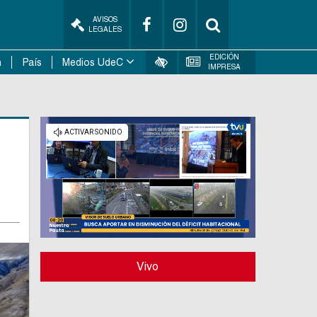
AVISOS
LEGALES
EDICIÓN
n
País
Medios UdeC
IMPRESA
Vivo