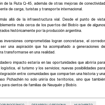
ción de la Ruta Q-45, además de otras mejoras de conectivida
ente de carga, turistas y transporte internacional.
ás allá de la infraestructura vial. Desde el punto de vist
blemente más cerca de los puertos del Biobío que de alguno
ilizados históricamente por la producción argentina.
las inversiones comprometidas logran concretarse, el corredo
e ser una aspiración que ha acompañado a generaciones d
ara transformarse en una realidad.
erdadero impacto estaría en las oportunidades que abriría par
ogística, el turismo y los servicios; nuevas posibilidades par
tegración entre comunidades que comparten una historia y un
so Pichachén no solo uniría dos territorios, sino que tambié
o para cientos de familias de Neuquén y Biobío.
DOR BIOCEÁNICO
DESARROLLO REGIONAL
HUACHIPATO