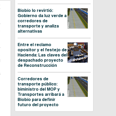
C
Biobío lo revirtió:
Gobierno da luz verde a
corredores de
r
transporte y analiza
o
alternativas
Entre el reclamo
r
opositor y el festejo de
s
Hacienda: Las claves del
despachado proyecto
l
de Reconstrucción
,
a
Corredores de
transporte público:
biministro del MOP y
Transportes arribará a
Biobío para definir
s
futuro del proyecto