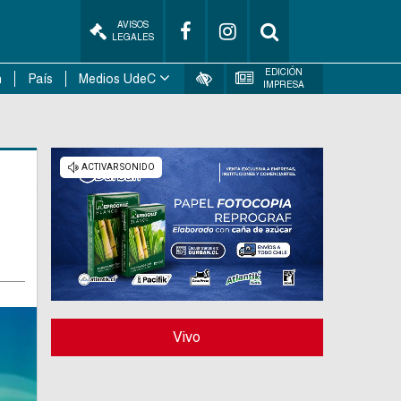
AVISOS
LEGALES
EDICIÓN
n
País
Medios UdeC
IMPRESA
Vivo