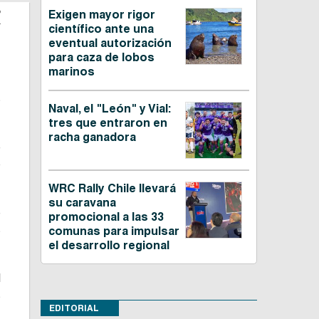
Exigen mayor rigor
P
científico ante una
eventual autorización
para caza de lobos
marinos
s
Naval, el "León" y Vial:
tres que entraron en
racha ganadora
e
o
WRC Rally Chile llevará
su caravana
e
promocional a las 33
s
comunas para impulsar
el desarrollo regional
l
s
EDITORIAL