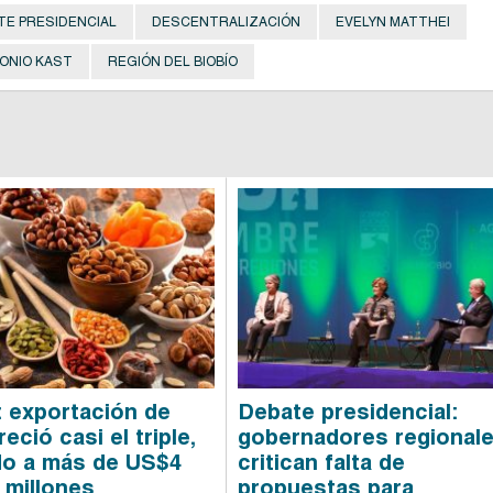
TE PRESIDENCIAL
DESCENTRALIZACIÓN
EVELYN MATTHEI
ONIO KAST
REGIÓN DEL BIOBÍO
: exportación de
Debate presidencial:
eció casi el triple,
gobernadores regional
do a más de US$4
critican falta de
 millones
propuestas para