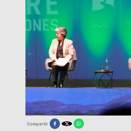

Compartir