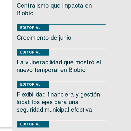
Centralismo que impacta en
s
Biobío
s
s
EDITORIAL
Crecimiento de junio
a
s
EDITORIAL
a
La vulnerabilidad que mostró el
,
nuevo temporal en Biobío
,
EDITORIAL
Flexibilidad financiera y gestión
local: los ejes para una
s
seguridad municipal efectiva
EDITORIAL