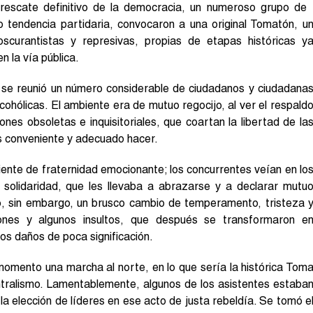
 rescate definitivo de la democracia, un numeroso grupo de
 o tendencia partidaria, convocaron a una original Tomatón, u
scurantistas y represivas, propias de etapas históricas y
 la vía pública.
, se reunió un número considerable de ciudadanos y ciudadana
ohólicas. El ambiente era de mutuo regocijo, al ver el respald
iones obsoletas e inquisitoriales, que coartan la libertad de la
s conveniente y adecuado hacer.
ente de fraternidad emocionante; los concurrentes veían en lo
solidaridad, que les llevaba a abrazarse y a declarar mutu
vó, sin embargo, un brusco cambio de temperamento, tristeza 
iones y algunos insultos, que después se transformaron e
nos daños de poca significación.
momento una marcha al norte, en lo que sería la histórica Tom
ntralismo. Lamentablemente, algunos de los asistentes estaba
a elección de líderes en ese acto de justa rebeldía. Se tomó e