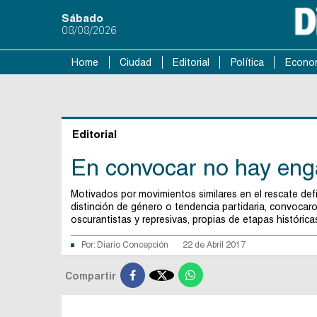
Sábado
08/08/2026
Home
Ciudad
Editorial
Política
Econo
Editorial
En convocar no hay en
Motivados por movimientos similares en el rescate def
distinción de género o tendencia partidaria, convocar
oscurantistas y represivas, propias de etapas histórica
Por:
Diario Concepción
22 de Abril 2017

Compartir