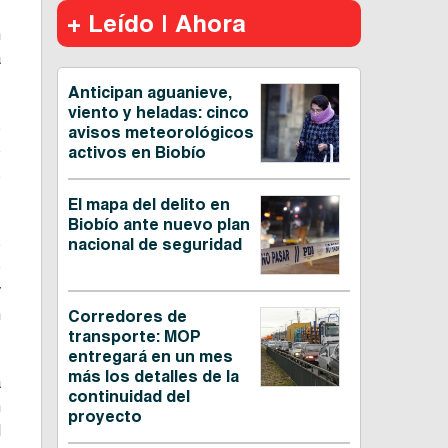
+ Leído | Ahora
n
a
Anticipan aguanieve,
viento y heladas: cinco
s
avisos meteorológicos
o
activos en Biobío
s
El mapa del delito en
Biobío ante nuevo plan
s
nacional de seguridad
o
y
n
Corredores de
transporte: MOP
entregará en un mes
más los detalles de la
a
continuidad del
n
proyecto
l