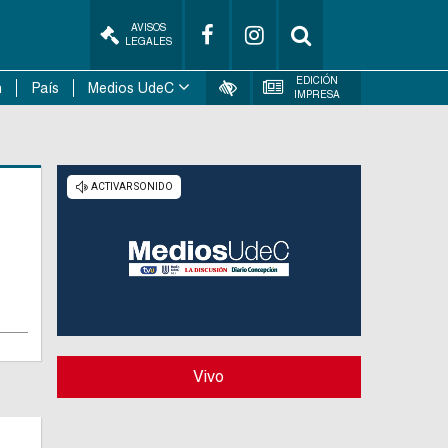
AVISOS
LEGALES
EDICIÓN
n
País
Medios UdeC
IMPRESA
Vivo