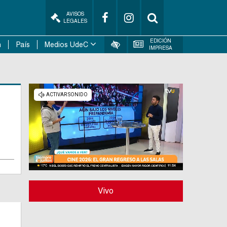
AVISOS
LEGALES
EDICIÓN
n
País
Medios UdeC
IMPRESA
Vivo