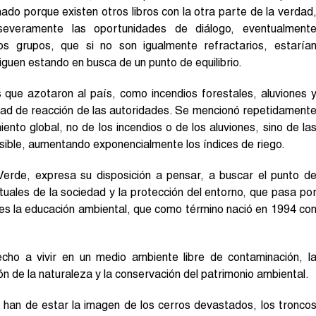
unado porque existen otros libros con la otra parte de la verdad
severamente las oportunidades de diálogo, eventualment
s grupos, que si no son igualmente refractarios, estaría
iguen estando en busca de un punto de equilibrio.
 que azotaron al país, como incendios forestales, aluviones 
dad de reacción de las autoridades. Se mencionó repetidament
ento global, no de los incendios o de los aluviones, sino de la
osible, aumentando exponencialmente los índices de riego.
erde, expresa su disposición a pensar, a buscar el punto d
tuales de la sociedad y la protección del entorno, que pasa po
a es la educación ambiental, que como término nació en 1994 co
echo a vivir en un medio ambiente libre de contaminación, l
n de la naturaleza y la conservación del patrimonio ambiental.
n han de estar la imagen de los cerros devastados, los tronco