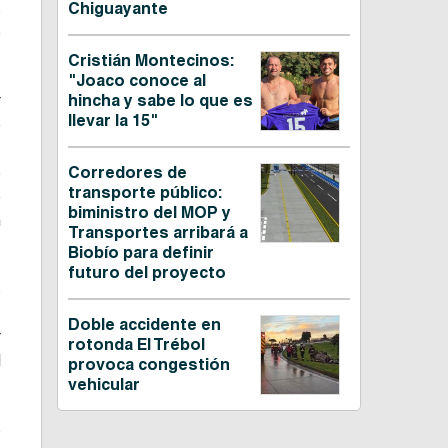
s
Chiguayante
o
Cristián Montecinos:
"Joaco conoce al
r
hincha y sabe lo que es
llevar la 15"
e
,
o
Corredores de
transporte público:
e
biministro del MOP y
n
Transportes arribará a
Biobío para definir
futuro del proyecto
s
,
Doble accidente en
r
rotonda El Trébol
l
provoca congestión
vehicular
s