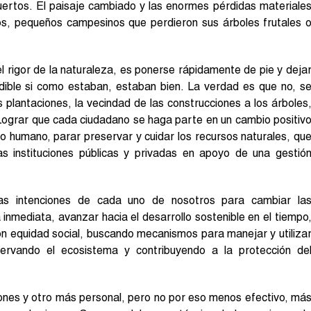
uertos. El paisaje cambiado y las enormes pérdidas materiale
s, pequeños campesinos que perdieron sus árboles frutales 
el rigor de la naturaleza, es ponerse rápidamente de pie y deja
ndible si como estaban, estaban bien. La verdad es que no, s
 plantaciones, la vecindad de las construcciones a los árboles
 Lograr que cada ciudadano se haga parte en un cambio positiv
lo humano, parar preservar y cuidar los recursos naturales, qu
s instituciones públicas y privadas en apoyo de una gestió
á las intenciones de cada uno de nosotros para cambiar la
inmediata, avanzar hacia el desarrollo sostenible en el tiempo
n equidad social, buscando mecanismos para manejar y utiliza
servando el ecosistema y contribuyendo a la protección de
iones y otro más personal, pero no por eso menos efectivo, má