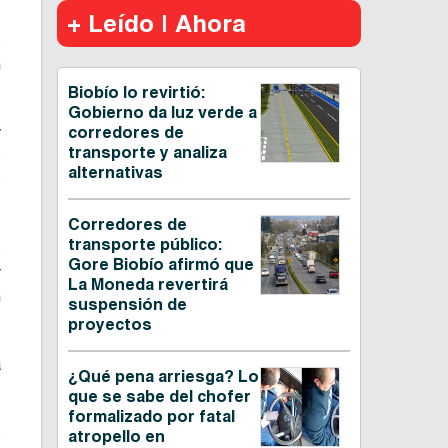
,
+ Leído | Ahora
e
n
Biobío lo revirtió:
Gobierno da luz verde a
y
corredores de
transporte y analiza
e
alternativas
s
Corredores de
transporte público:
e
Gore Biobío afirmó que
r
La Moneda revertirá
n
suspensión de
proyectos
a
¿Qué pena arriesga? Lo
que se sabe del chofer
formalizado por fatal
s
atropello en