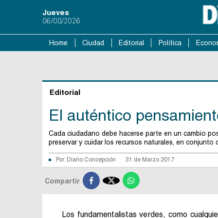
Jueves
06/08/2026
Home
Ciudad
Editorial
Política
Econo
Editorial
El auténtico pensamient
Cada ciudadano debe hacerse parte en un cambio positi
preservar y cuidar los recursos naturales, en conjunto 
Por:
Diario Concepción
31 de Marzo 2017

Compartir
Los fundamentalistas verdes, como cualquier