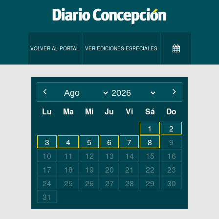
VOLVER AL PORTAL
VER EDICIONES ESPECIALES
Lu
Ma
Mi
Ju
Vi
Sá
Do
1
2
3
4
5
6
7
8
9
10
11
12
13
14
15
16
17
18
19
20
21
22
23
24
25
26
27
28
29
30
31