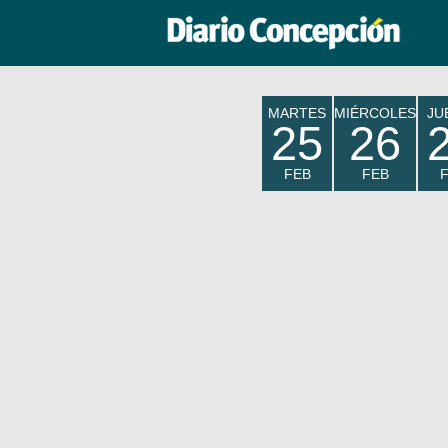
MARTES
MIÉRCOLES
JU
25
26
FEB
FEB