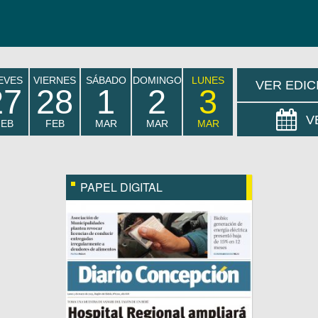
EVES
VIERNES
SÁBADO
DOMINGO
LUNES
VER EDIC
27
28
1
2
3
V
FEB
FEB
MAR
MAR
MAR
PAPEL DIGITAL