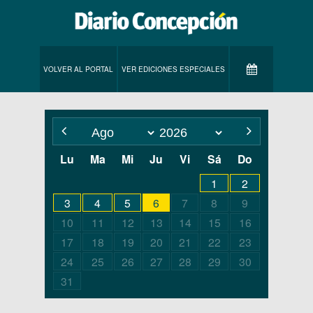
VOLVER AL PORTAL
VER EDICIONES ESPECIALES
Lu
Ma
Mi
Ju
Vi
Sá
Do
1
2
3
4
5
6
7
8
9
10
11
12
13
14
15
16
17
18
19
20
21
22
23
24
25
26
27
28
29
30
31