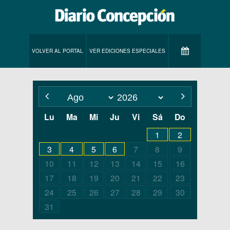
VOLVER AL PORTAL
VER EDICIONES ESPECIALES
Lu
Ma
Mi
Ju
Vi
Sá
Do
1
2
3
4
5
6
7
8
9
10
11
12
13
14
15
16
17
18
19
20
21
22
23
24
25
26
27
28
29
30
31