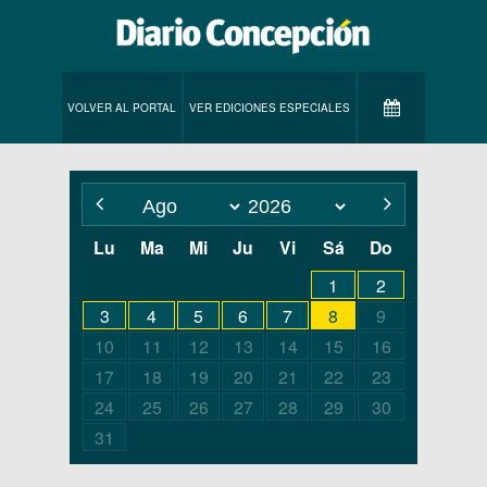
VOLVER AL PORTAL
VER EDICIONES ESPECIALES
Lu
Ma
Mi
Ju
Vi
Sá
Do
1
2
3
4
5
6
7
8
9
10
11
12
13
14
15
16
17
18
19
20
21
22
23
24
25
26
27
28
29
30
31