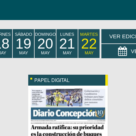
ERNES
SÁBADO
DOMINGO
LUNES
MARTES
VER EDIC
18
19
20
21
22
V
MAY
MAY
MAY
MAY
MAY
PAPEL DIGITAL