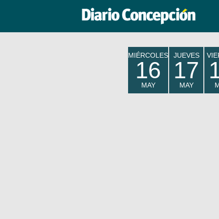
MIÉRCOLES
JUEVES
VI
16
17
MAY
MAY