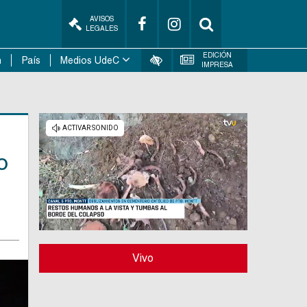
AVISOS
LEGALES
EDICIÓN
n
País
Medios UdeC
IMPRESA
o
Vivo