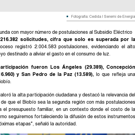
Fotografía: Cedida | Seremi de Energí
gunda con mayor número de postulaciones al Subsidio Eléctrico
216.382 solicitudes, cifra que solo es superada por l
proceso registró 2.004.583 postulaciones, evidenciando el alt
yo destinado a aliviar el gasto en el consumo de luz.
rticipación fueron Los Ángeles (29.389), Concepció
16.960) y San Pedro de la Paz (13.589),
lo que refleja un
iobío.
aloró la alta participación ciudadana y destacó la relevancia de
o de que el Biobío sea la segunda región con más postulacione
a el presupuesto familiar, en un contexto donde el costo de l
rno seguiremos fortaleciendo la difusión de estos instrumento
róximas etapas”, señaló la autoridad.