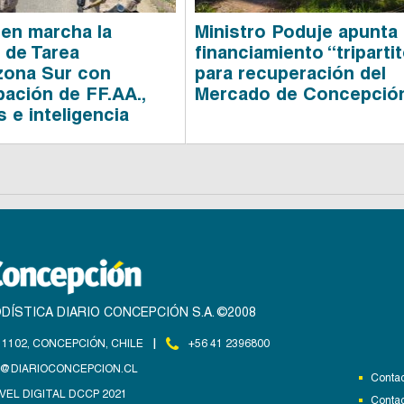
en marcha la
Ministro Poduje apunta
 de Tarea
financiamiento “triparti
ona Sur con
para recuperación del
pación de FF.AA.,
Mercado de Concepció
s e inteligencia
DÍSTICA DIARIO CONCEPCIÓN S.A. ©2008
|
1102, CONCEPCIÓN, CHILE
+56 41 2396800
@DIARIOCONCEPCION.CL
Contac
VEL DIGITAL DCCP 2021
Contac