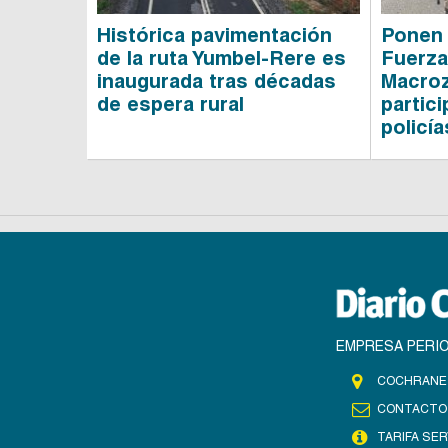
Histórica pavimentación
Ponen 
de la ruta Yumbel-Rere es
Fuerza
inaugurada tras décadas
Macroz
de espera rural
partici
policía
EMPRESA PERIO
COCHRANE 
CONTACTO
TARIFA SER