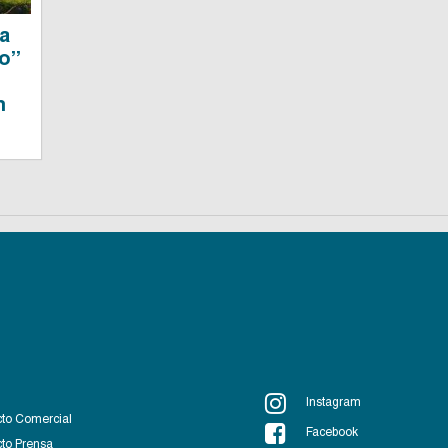
 a
to”
n
Instagram
to Comercial
Facebook
to Prensa