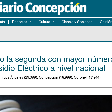
mía
Deportes
Cultura
Ciencia y Sociedad
Opinió
mo la segunda con mayor númer
idio Eléctrico a nivel nacional
n Los Ángeles (29.389), Concepción (18.999), Coronel (17.244),