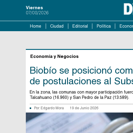
Viernes
07/08/2026
Home
Ciudad
Editorial
Política
Econo
Economía y Negocios
Biobío se posicionó co
de postulaciones al Subs
En la zona, las comunas con mayor participación fuero
Talcahuano (16.960) y San Pedro de la Paz (13.589).
Por:
Edgardo Mora
19 de Junio 2026