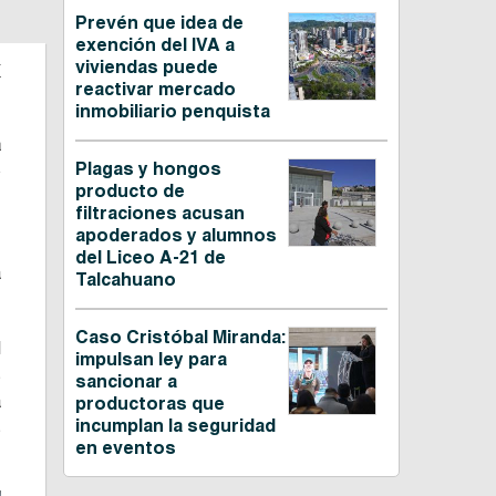
Prevén que idea de
exención del IVA a
a
viviendas puede
reactivar mercado
inmobiliario penquista
a
Plagas y hongos
o
producto de
filtraciones acusan
apoderados y alumnos
n
del Liceo A-21 de
a
Talcahuano
Caso Cristóbal Miranda:
l
impulsan ley para
s
sancionar a
a
productoras que
incumplan la seguridad
s
en eventos