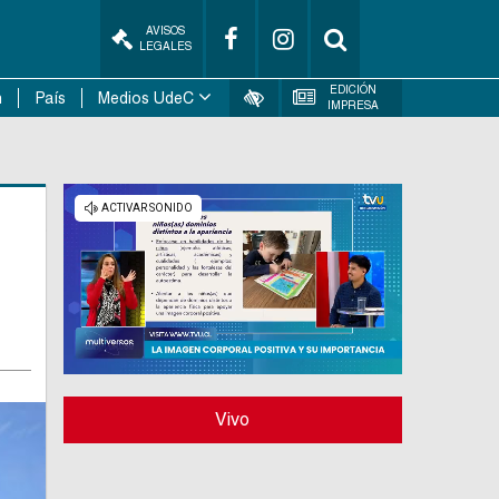
AVISOS
LEGALES
EDICIÓN
n
País
Medios UdeC
IMPRESA
Vivo