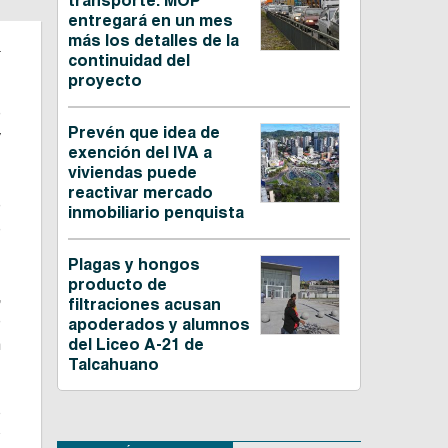
transporte: MOP
entregará en un mes
.
más los detalles de la
continuidad del
proyecto
e
Prevén que idea de
y
exención del IVA a
viviendas puede
reactivar mercado
e
inmobiliario penquista
e
Plagas y hongos
producto de
,
filtraciones acusan
e
apoderados y alumnos
n
del Liceo A-21 de
Talcahuano
o
y