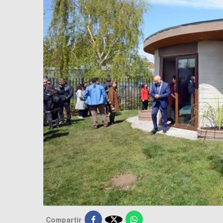

Compartir