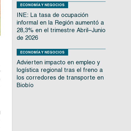
ECONOMÍA Y NEGOCIOS
INE: La tasa de ocupación
informal en la Región aumentó a
28,3% en el trimestre Abril–Junio
de 2026
ECONOMÍA Y NEGOCIOS
e
Advierten impacto en empleo y
s
logística regional tras el freno a
y
los corredores de transporte en
n
Biobío
e
,
l
e
s