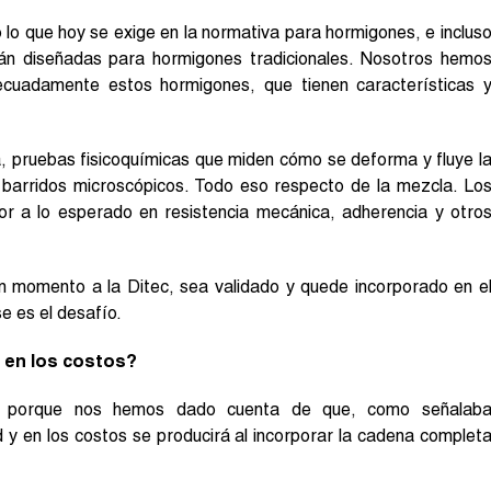
 lo que hoy se exige en la normativa para hormigones, e inclus
tán diseñadas para hormigones tradicionales. Nosotros hemo
cuadamente estos hormigones, que tienen características 
, pruebas fisicoquímicas que miden cómo se deforma y fluye l
barridos microscópicos. Todo eso respecto de la mezcla. Lo
or a lo esperado en resistencia mecánica, adherencia y otro
ún momento a la Ditec, sea validado y quede incorporado en e
e es el desafío.
 en los costos?
n porque nos hemos dado cuenta de que, como señalab
d y en los costos se producirá al incorporar la cadena complet